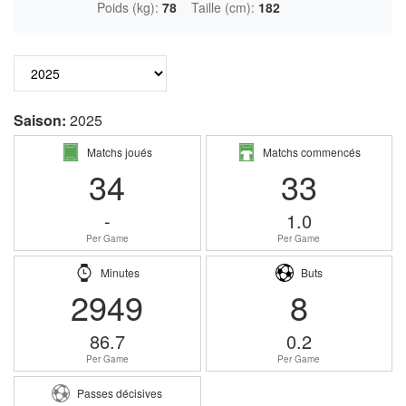
Poids (kg):
78
Taille (cm):
182
Saison:
2025
Matchs joués
Matchs commencés
34
33
-
1.0
Per Game
Per Game
Minutes
Buts
2949
8
86.7
0.2
Per Game
Per Game
Passes décisives