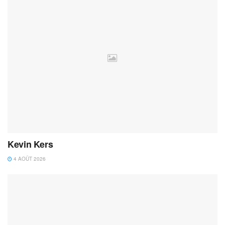
Kevin Kers
4 AOÛT 2026