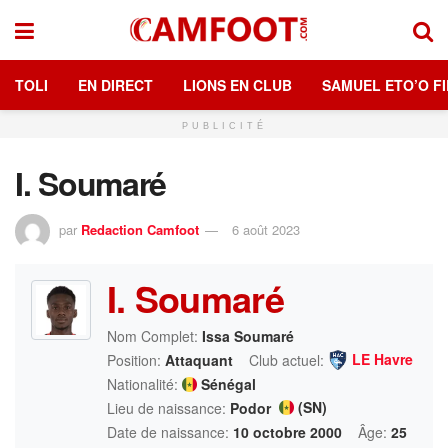
TOLI
EN DIRECT
LIONS EN CLUB
SAMUEL ETO’O FI
PUBLICITÉ
I. Soumaré
par
Redaction Camfoot
6 août 2023
I. Soumaré
Nom Complet:
Issa Soumaré
LE Havre
Position:
Attaquant
Club actuel:
Nationalité:
Sénégal
(SN)
Lieu de naissance:
Podor
Date de naissance:
10 octobre 2000
Âge:
25