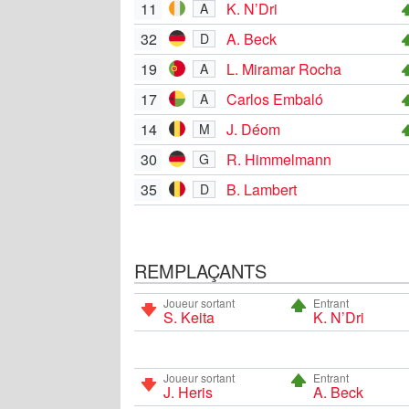
11
K. N’Dri
A
32
A. Beck
D
19
L. Miramar Rocha
A
17
Carlos Embaló
A
14
J. Déom
M
30
R. Himmelmann
G
35
B. Lambert
D
REMPLAÇANTS
Joueur sortant
Entrant
S. Keita
K. N’Dri
Joueur sortant
Entrant
J. Heris
A. Beck