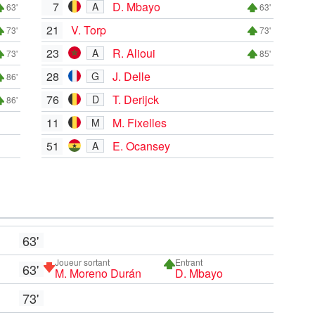
7
D. Mbayo
A
63'
63'
21
V. Torp
73'
73'
23
R. Alioui
A
73'
85'
28
J. Delle
G
86'
76
T. Derijck
D
86'
11
M. Fixelles
M
51
E. Ocansey
A
63'
Joueur sortant
Entrant
63'
M. Moreno Durán
D. Mbayo
73'