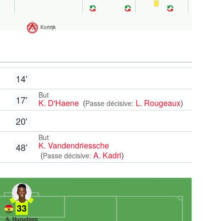
Kortrijk
14'
But
17'
K. D'Haene
(
L. Rougeaux
)
Passe décisive:
20'
But
K. Vandendriessche
48'
(
A. Kadri
)
Passe décisive:
33
A. Nurudeen