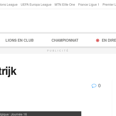
ions League
UEFA Europa League
MTN Elite One
France Ligue 1
Premier 
LIONS EN CLUB
CHAMPIONNAT
EN DIR
PUBLICITÉ
rijk
0
lgique
Journée 16
|