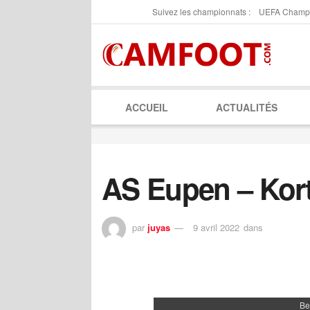
Suivez les championnats :
UEFA Champ
ACCUEIL
ACTUALITÉS
AS Eupen – Kort
par
juyas
9 avril 2022
dans
Be