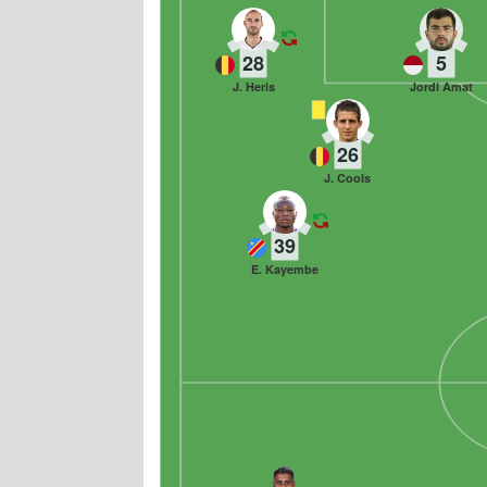
28
5
J. Heris
Jordi Amat
26
J. Cools
39
E. Kayembe