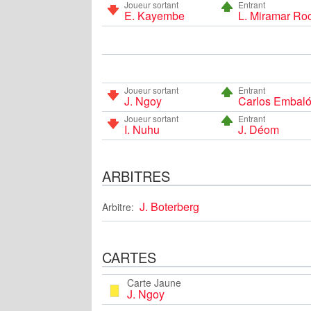
Joueur sortant
Entrant
E. Kayembe
L. Miramar Ro
Joueur sortant
Entrant
J. Ngoy
Carlos Embal
Joueur sortant
Entrant
I. Nuhu
J. Déom
ARBITRES
J. Boterberg
Arbitre:
CARTES
Carte Jaune
J. Ngoy