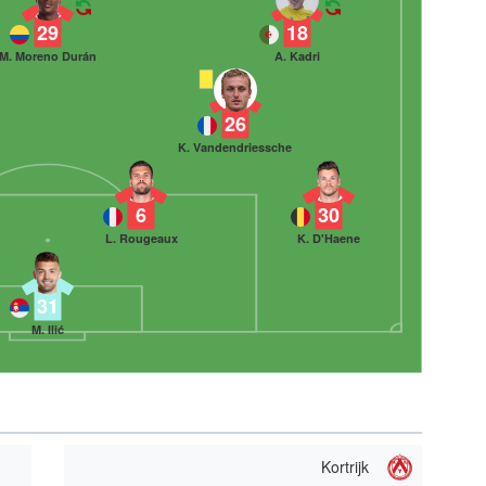
29
18
M. Moreno Durán
A. Kadri
26
K. Vandendriessche
6
30
L. Rougeaux
K. D'Haene
31
M. Ilić
Kortrijk