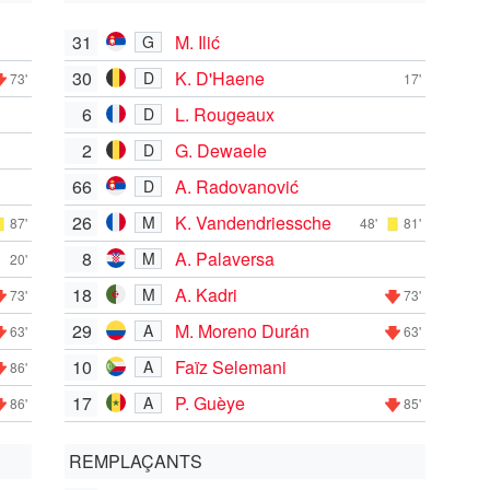
31
M. Ilić
G
30
K. D'Haene
D
73'
17'
6
L. Rougeaux
D
2
G. Dewaele
D
66
A. Radovanović
D
26
K. Vandendriessche
M
87'
48'
81'
8
A. Palaversa
M
20'
18
A. Kadri
M
73'
73'
29
M. Moreno Durán
A
63'
63'
10
Faïz Selemani
A
86'
17
P. Guèye
A
86'
85'
REMPLAÇANTS