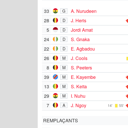
33
A. Nurudeen
G
28
J. Heris
D
5
Jordi Amat
D
24
S. Gnaka
D
22
E. Agbadou
D
26
J. Cools
M
8
S. Peeters
M
39
E. Kayembe
M
13
S. Keita
M
29
I. Nuhu
M
7
J. Ngoy
A
14'
55'
REMPLAÇANTS