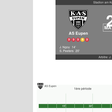
Stadion am 
MA
AS Eupen
D
D
D
N
D
J. Ngoy
14'
S. Peeters
20'
Arbitre: J
AS Eupen
1ère période
15'
30'