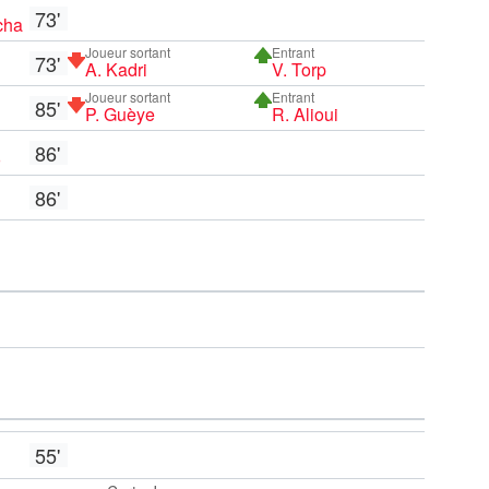
73'
cha
Joueur sortant
Entrant
73'
A. Kadri
V. Torp
Joueur sortant
Entrant
85'
P. Guèye
R. Alioui
86'
ó
86'
55'