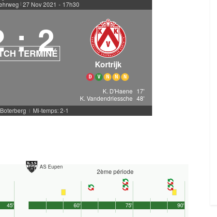
Kehrweg
27 Nov 2021
-
17h30
|
2
:
2
TCH TERMINÉ
Kortrijk
D
V
N
N
N
K. D'Haene
17'
K. Vandendriessche
48'
. Boterberg
Mi-temps: 2-1
|
AS Eupen
2ème période
45'
60'
75'
90'