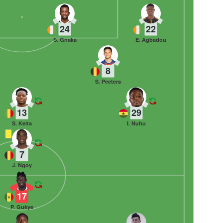
24
22
S. Gnaka
E. Agbadou
8
S. Peeters
13
29
S. Keita
I. Nuhu
7
J. Ngoy
17
P. Guèye