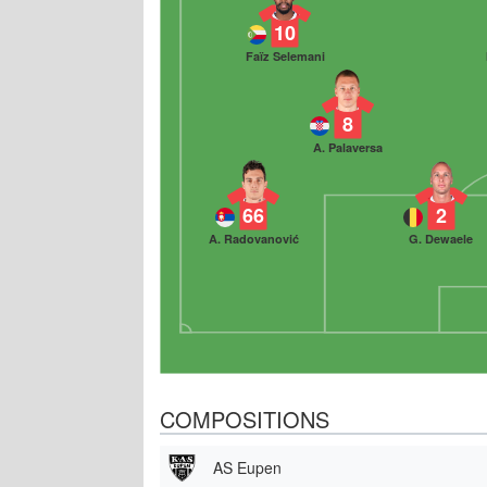
10
Faïz Selemani
8
A. Palaversa
66
2
A. Radovanović
G. Dewaele
COMPOSITIONS
AS Eupen