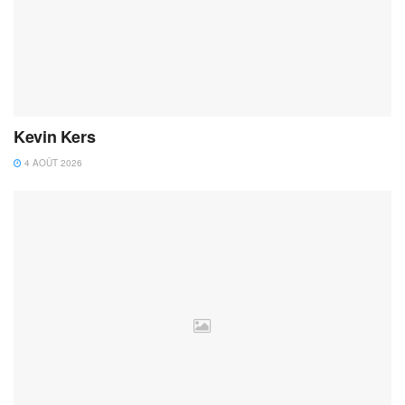
Kevin Kers
4 AOÛT 2026