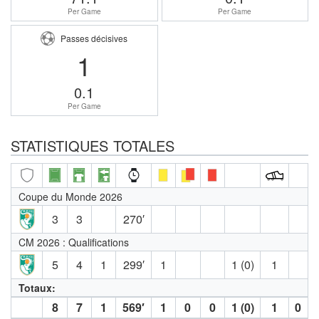
Per Game
Per Game
Passes décisives
1
0.1
Per Game
STATISTIQUES TOTALES
Coupe du Monde 2026
3
3
270′
CM 2026 : Qualifications
5
4
1
299′
1
1 (0)
1
Totaux:
8
7
1
569′
1
0
0
1 (0)
1
0