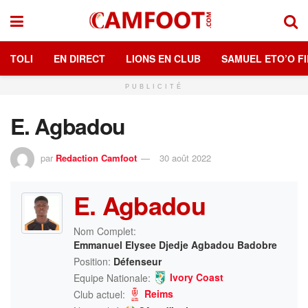
TOLI
EN DIRECT
LIONS EN CLUB
SAMUEL ETO’O FI
PUBLICITÉ
E. Agbadou
par
Redaction Camfoot
30 août 2022
E. Agbadou
Nom Complet:
Emmanuel Elysee Djedje Agbadou Badobre
Position:
Défenseur
Ivory Coast
Equipe Nationale:
Reims
Club actuel: