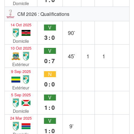
Domicile
CM 2026 : Qualifications
14 Oct 2025
V
90`
3:0
Domicile
10 Oct 2025
V
45`
1
1
0:7
Extérieur
9 Sep 2025
N
0:0
Extérieur
5 Sep 2025
V
1:0
Domicile
24 Mar 2025
V
9`
1:0