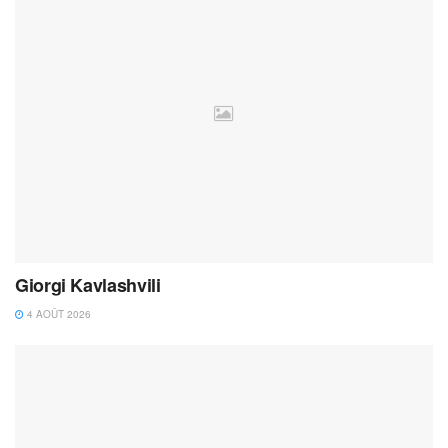
Giorgi Kavlashvili
4 AOÛT 2026