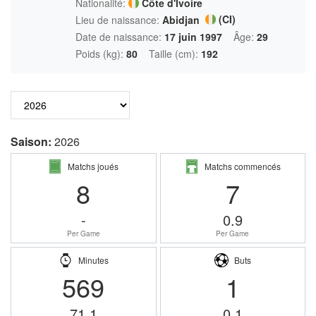
Nationalité:
Côte d'Ivoire
(CI)
Lieu de naissance:
Abidjan
Date de naissance:
17 juin 1997
Âge:
29
Poids (kg):
80
Taille (cm):
192
Saison:
2026
Matchs joués
Matchs commencés
8
7
-
0.9
Per Game
Per Game
Minutes
Buts
569
1
71.1
0.1