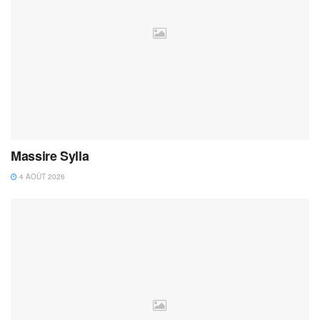
Massire Sylla
4 AOÛT 2026