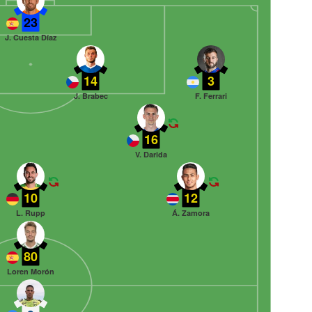
23
J. Cuesta Díaz
14
3
J. Brabec
F. Ferrari
16
V. Darida
10
12
L. Rupp
Á. Zamora
80
Loren Morón