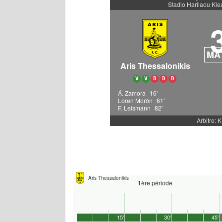
Stadio Harilaou Kleá
MA
Aris Thessalonikis
V
V
D
D
D
Á. Zamora
16'
Loren Morón
61'
F. Leismann
82'
Arbitre: K
Aris Thessalonikis
1ère période
15'
30'
45'