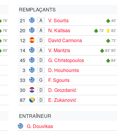
REMPLAÇANTS
21
V. Sourlis
A
76'
46'
20
N. Kaltsas
A
76'
73'
82'
12
David Carmona
D
76'
73'
14
V. Mantzis
A
90'
83'
85'
45
G. Christopoulos
D
84'
3
D. Houhoumis
D
33
F. Sgouris
G
30
D. Grozdanić
D
87
E. Zukanović
D
ENTRAÎNEUR
G. Douvikas