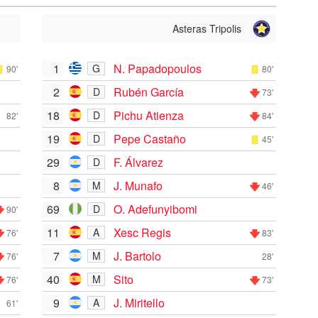
Asteras Tripolis
1
N. Papadopoulos
G
90'
80'
2
Rubén García
D
73'
18
Pichu Atienza
D
82'
84'
19
Pepe Castaño
D
45'
29
F. Álvarez
D
8
J. Munafo
M
46'
69
O. Adefunyibomi
D
90'
11
Xesc Regis
A
76'
83'
7
J. Bartolo
M
76'
28'
40
Sito
M
76'
73'
9
J. Miritello
A
61'