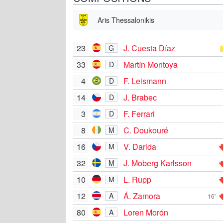
Aris Thessalonikis
23
J. Cuesta Díaz
G
33
Martín Montoya
D
4
F. Leismann
D
14
J. Brabec
D
3
F. Ferrari
D
8
C. Doukouré
M
16
V. Darida
M
32
J. Moberg Karlsson
M
10
L. Rupp
M
12
Á. Zamora
A
16'
80
Loren Morón
A