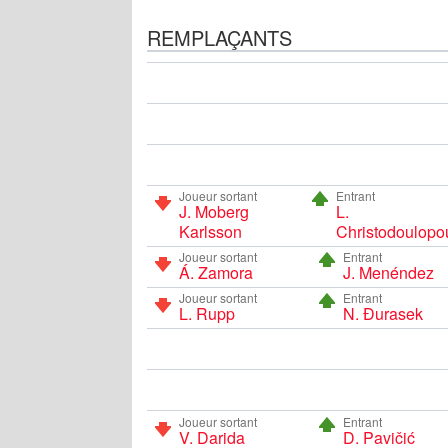
REMPLAÇANTS
Joueur sortant
Entrant
J. Moberg
L.
Karlsson
Christodoulopo
Joueur sortant
Entrant
Á. Zamora
J. Menéndez
Joueur sortant
Entrant
L. Rupp
N. Đurasek
Joueur sortant
Entrant
V. Darida
D. Pavičić