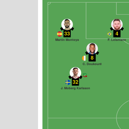
33
4
Martín Montoya
F. Leismann
8
C. Doukouré
32
J. Moberg Karlsson