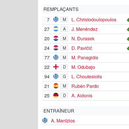
REMPLAÇANTS
7
L. Christodoulopoulos
M
27
J. Menéndez
A
20
N. Đurasek
M
24
D. Pavičić
M
77
M. Panagidis
M
22
M. Odubajo
D
94
L. Choutesiotis
G
21
Rubén Pardo
M
25
A. Aidonis
D
ENTRAÎNEUR
A. Mantzios