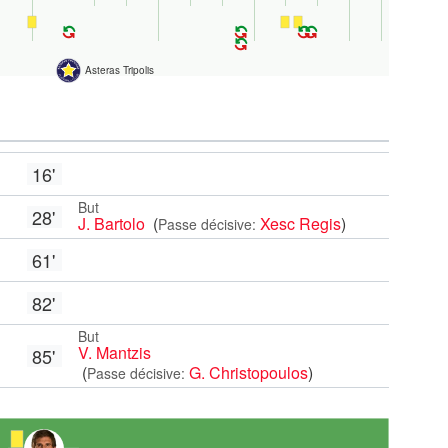
Asteras Tripolis
16'
But
28'
J. Bartolo
(
Xesc Regis
)
Passe décisive:
61'
82'
But
V. Mantzis
85'
(
G. Christopoulos
)
Passe décisive: