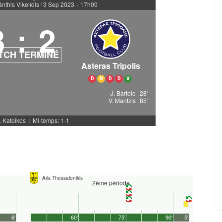
nthis Vikelídis
3 Sep 2023
-
17h00
|
3
:
2
TCH TERMINÉ
Asteras Tripolis
D
N
D
D
V
J. Bartolo
28'
V. Mantzis
85'
. Katoikos
Mi-temps: 1-1
|
Aris Thessalonikis
2ème période
6'
60'
75'
90'
5'