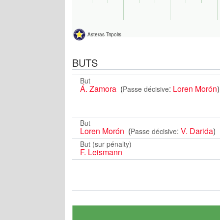
Asteras Tripolis
BUTS
But
Á. Zamora
(
:
Loren Morón
)
Passe décisive
But
Loren Morón
(
:
V. Darida
)
Passe décisive
But (sur pénalty)
F. Leismann