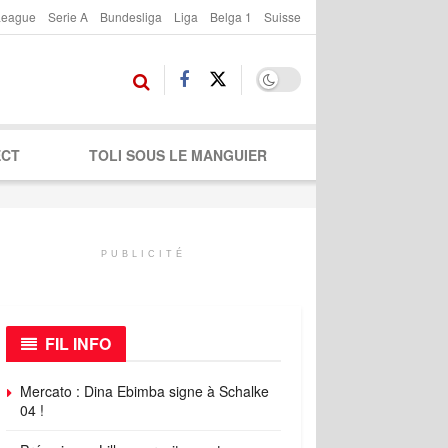
League
Serie A
Bundesliga
Liga
Belga 1
Suisse
ECT
TOLI SOUS LE MANGUIER
PUBLICITÉ
FIL INFO
Mercato : Dina Ebimba signe à Schalke
04 !