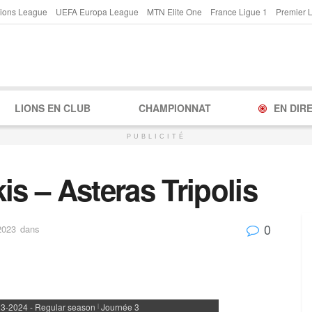
ions League
UEFA Europa League
MTN Elite One
France Ligue 1
Premier 
LIONS EN CLUB
CHAMPIONNAT
EN DIR
PUBLICITÉ
is – Asteras Tripolis
0
2023
dans
3-2024 - Regular season
Journée 3
|