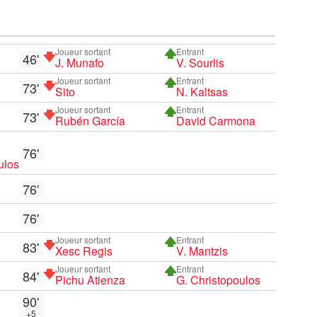
Joueur sortant
Entrant
46'
J. Munafo
V. Sourlis
Joueur sortant
Entrant
73'
Sito
N. Kaltsas
Joueur sortant
Entrant
73'
Rubén García
David Carmona
76'
ulos
76'
76'
Joueur sortant
Entrant
83'
Xesc Regis
V. Mantzis
Joueur sortant
Entrant
84'
Pichu Atienza
G. Christopoulos
90'
+5