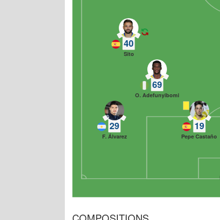
40
Sito
69
O. Adefunyibomi
29
19
F. Álvarez
Pepe Castaño
COMPOSITIONS