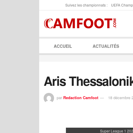
Suivez les championnats :
UEFA Champ
ACCUEIL
ACTUALITÉS
Aris Thessalonik
par
Redaction Camfoot
18 décembre 
Super League 1 202