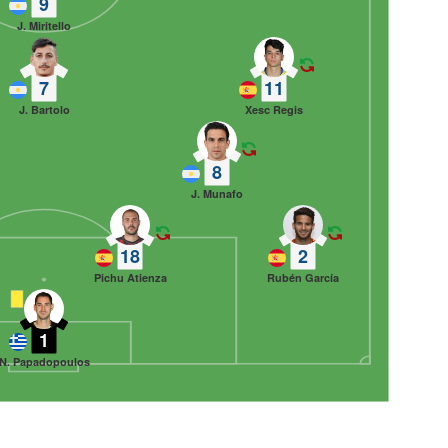
9
J. Miritello
7
11
J. Bartolo
Xesc Regis
8
J. Munafo
18
2
Pichu Atienza
Rubén García
1
N. Papadopoulos