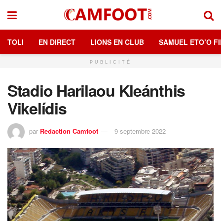
TOLI
EN DIRECT
LIONS EN CLUB
SAMUEL ETO’O FI
PUBLICITÉ
Stadio Harilaou Kleánthis
Vikelídis
par
Redaction Camfoot
9 septembre 2022