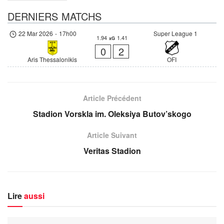
DERNIERS MATCHS
22 Mar 2026
-
17h00
Super League 1
1.94
1.41
xG
0
2
Aris Thessalonikis
OFI
Article Précédent
Stadion Vorskla im. Oleksiya Butov’skogo
Article Suivant
Veritas Stadion
Lire
aussi