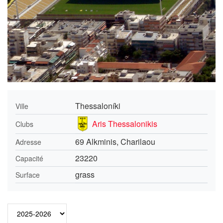
Thessaloníki
Ville
Aris Thessalonikis
Clubs
69 Alkminis, Charilaou
Adresse
23220
Capacité
grass
Surface