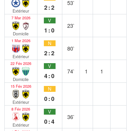
53`
2:2
Extérieur
7 Mar 2026
V
23`
1:0
Domicile
1 Mar 2026
N
80`
2:2
Extérieur
22 Fév 2026
V
74`
1
1
4:0
Domicile
15 Fév 2026
N
0:0
Extérieur
8 Fév 2026
V
36`
0:4
Extérieur