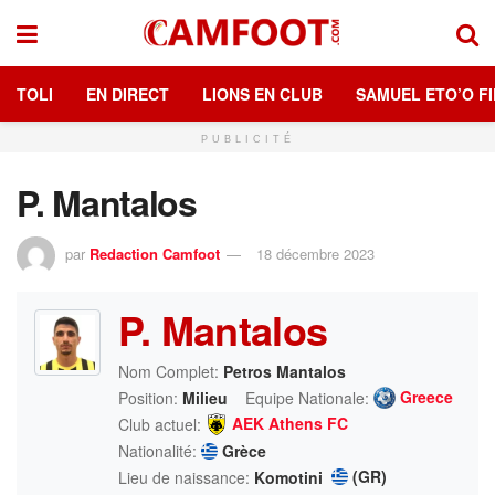
TOLI
EN DIRECT
LIONS EN CLUB
SAMUEL ETO’O FI
PUBLICITÉ
P. Mantalos
par
Redaction Camfoot
18 décembre 2023
P. Mantalos
Nom Complet:
Petros Mantalos
Greece
Position:
Milieu
Equipe Nationale:
AEK Athens FC
Club actuel:
Nationalité:
Grèce
(GR)
Lieu de naissance:
Komotini