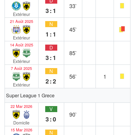
D
33`
3:1
Extérieur
21 Août 2025
N
45`
1:1
Extérieur
14 Août 2025
D
85`
3:1
Extérieur
7 Août 2025
N
56`
1
2:2
Extérieur
Super League 1 Grece
22 Mar 2026
V
90`
3:0
Domicile
15 Mar 2026
N