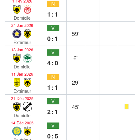
1 Fév 2026
N
1:1
Domicile
24 Jan 2026
V
59`
0:1
Extérieur
18 Jan 2026
V
6`
4:0
Domicile
11 Jan 2026
N
29`
1:1
Extérieur
21 Déc 2025
V
45`
2:1
Domicile
14 Déc 2025
V
0:5
Extérieur