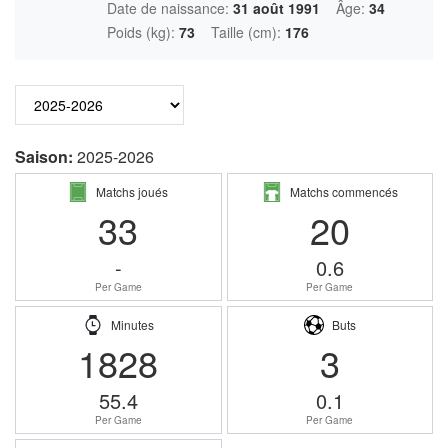
Date de naissance:
31 août 1991
Âge:
34
Poids (kg):
73
Taille (cm):
176
Saison:
2025-2026
Matchs joués
Matchs commencés
33
20
-
0.6
Per Game
Per Game
Minutes
Buts
1828
3
55.4
0.1
Per Game
Per Game