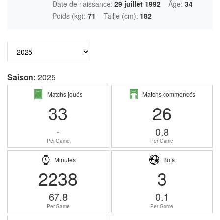
Date de naissance:
29 juillet 1992
Âge:
34
Poids (kg):
71
Taille (cm):
182
Saison:
2025
Matchs joués
Matchs commencés
33
26
-
0.8
Per Game
Per Game
Minutes
Buts
2238
3
67.8
0.1
Per Game
Per Game