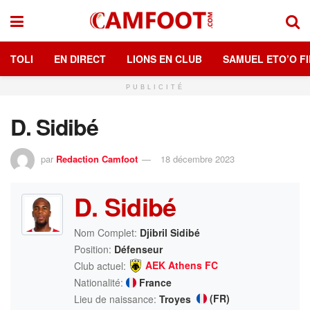
TOLI
EN DIRECT
LIONS EN CLUB
SAMUEL ETO’O FI
PUBLICITÉ
D. Sidibé
par
Redaction Camfoot
18 décembre 2023
D. Sidibé
Nom Complet:
Djibril Sidibé
Position:
Défenseur
AEK Athens FC
Club actuel:
Nationalité:
France
(FR)
Lieu de naissance:
Troyes