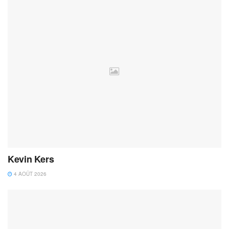
Kevin Kers
4 AOÛT 2026