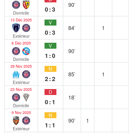
90`
0:3
Domicile
13 Déc 2025
V
84`
1
0:3
Extérieur
6 Déc 2025
V
90`
1:0
Domicile
29 Nov 2025
N
85`
1
2:2
Extérieur
23 Nov 2025
D
18`
0:1
Domicile
9 Nov 2025
N
90`
1
1:1
Extérieur