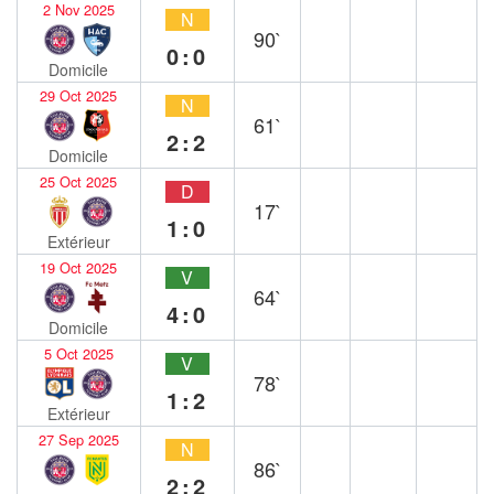
2 Nov 2025
N
90`
0:0
Domicile
29 Oct 2025
N
61`
2:2
Domicile
25 Oct 2025
D
17`
1:0
Extérieur
19 Oct 2025
V
64`
4:0
Domicile
5 Oct 2025
V
78`
1:2
Extérieur
27 Sep 2025
N
86`
2:2