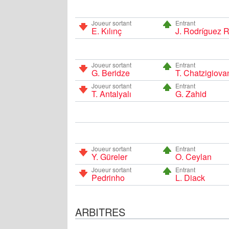
Joueur sortant
Entrant
E. Kılınç
J. Rodríguez R
Joueur sortant
Entrant
G. Beridze
T. Chatzigiova
Joueur sortant
Entrant
T. Antalyalı
G. Zahid
Joueur sortant
Entrant
Y. Güreler
O. Ceylan
Joueur sortant
Entrant
Pedrinho
L. Diack
ARBITRES