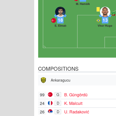
M. Hamšík
18
13
E. Elmalı
Vitor Hugo
COMPOSITIONS
Ankaragucu
99
B. Güngördü
G
24
K. Malcuit
D
26
U. Radaković
D