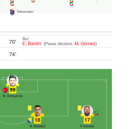
Trabzonspor
But
70'
E. Bardhi
(
M. Gómez
)
Passe décisive:
74'
99
B. Güngördü
18
17
N. Mujakić
Y. Güreler