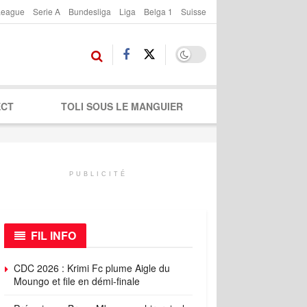
League
Serie A
Bundesliga
Liga
Belga 1
Suisse
ECT
TOLI SOUS LE MANGUIER
PUBLICITÉ
FIL INFO
CDC 2026 : Krimi Fc plume Aigle du
Moungo et file en démi-finale