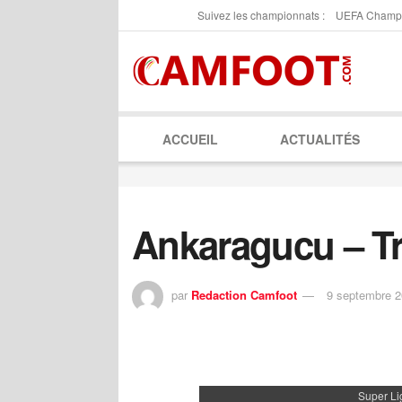
Suivez les championnats :
UEFA Champ
ACCUEIL
ACTUALITÉS
Ankaragucu – T
par
Redaction Camfoot
9 septembre 
Super Li