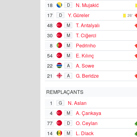
18
N. Mujakić
D
17
Y. Güreler
D
26'
48
T. Antalyalı
M
30
T. Ciğerci
M
8
Pedrinho
M
54
E. Kılınç
M
22
A. Sowe
A
21
G. Beridze
A
REMPLAÇANTS
1
N. Aslan
G
4
A. Çankaya
M
77
O. Ceylan
D
14
L. Diack
M