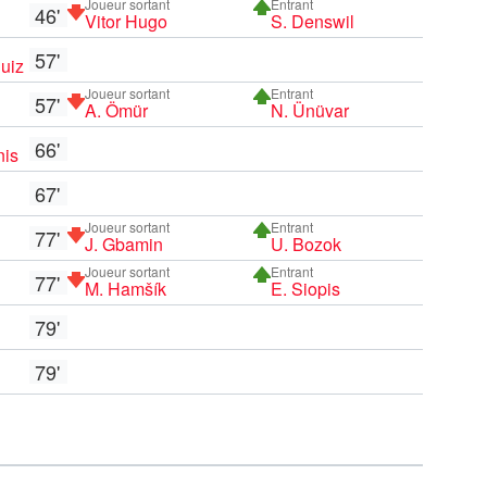
Joueur sortant
Entrant
46'
Vitor Hugo
S. Denswil
57'
uiz
Joueur sortant
Entrant
57'
A. Ömür
N. Ünüvar
66'
nis
67'
Joueur sortant
Entrant
77'
J. Gbamin
U. Bozok
Joueur sortant
Entrant
77'
M. Hamšík
E. Siopis
79'
79'