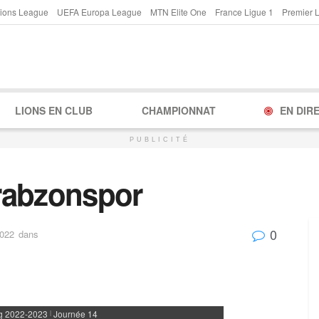
ions League
UEFA Europa League
MTN Elite One
France Ligue 1
Premier 
LIONS EN CLUB
CHAMPIONNAT
EN DIR
PUBLICITÉ
rabzonspor
0
2022
dans
g 2022-2023
Journée 14
|