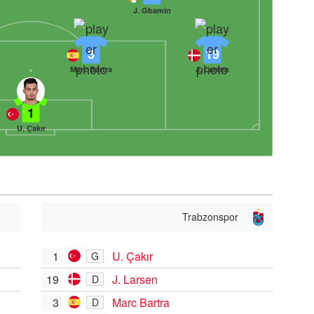
J. Gbamin
3
19
Marc Bartra
J. Larsen
1
U. Çakır
Trabzonspor
1
U. Çakır
G
19
J. Larsen
D
3
Marc Bartra
D