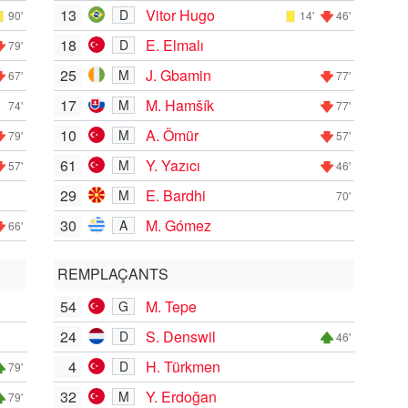
13
Vitor Hugo
D
90'
14'
46'
18
E. Elmalı
D
79'
25
J. Gbamin
M
67'
77'
17
M. Hamšík
M
74'
77'
10
A. Ömür
M
79'
57'
61
Y. Yazıcı
M
57'
46'
29
E. Bardhi
M
70'
30
M. Gómez
A
66'
REMPLAÇANTS
54
M. Tepe
G
24
S. Denswil
D
46'
4
H. Türkmen
D
79'
32
Y. Erdoğan
M
79'