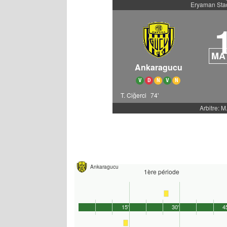
Eryaman St
MA
Ankaragucu
V
D
N
V
N
T. Ciğerci
74'
Arbitre: M
Ankaragucu
1ère période
15'
30'
4