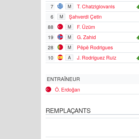
7
T. Chatzigiovanis
M
6
Şahverdi Çetin
M
88
F. Üzüm
M
19
G. Zahid
M
28
Pêpê Rodrigues
M
10
J. Rodríguez Ruiz
A
ENTRAÎNEUR
Ö. Erdoğan
REMPLAÇANTS