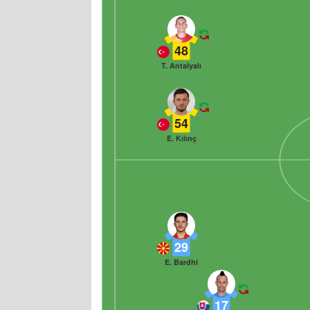
48
T. Antalyalı
54
E. Kılınç
29
E. Bardhi
17