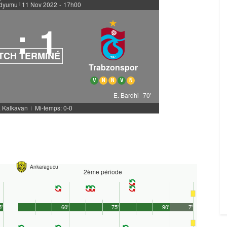
adyumu
11 Nov 2022
-
17h00
|
1
:
1
TCH TERMINÉ
Trabzonspor
V
N
N
V
N
E. Bardhi
70'
. Kalkavan
Mi-temps: 0-0
|
Ankaragucu
2ème période
5'
60'
75'
90'
7'