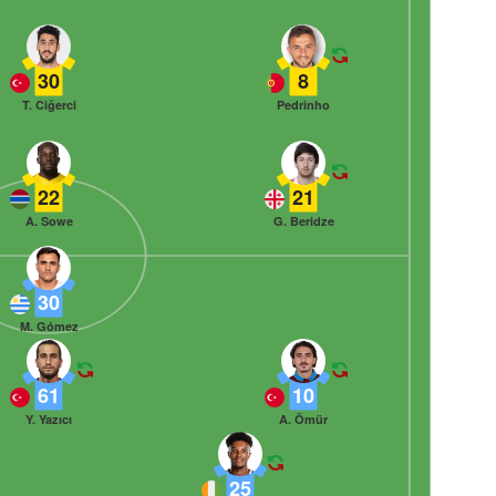
30
8
T. Ciğerci
Pedrinho
22
21
A. Sowe
G. Beridze
30
M. Gómez
61
10
Y. Yazıcı
A. Ömür
25