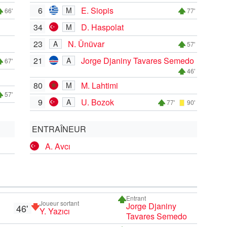
6
E. Siopis
M
66'
77'
34
D. Haspolat
M
23
N. Ünüvar
A
57'
21
Jorge Djaniny Tavares Semedo
A
67'
46'
80
M. Lahtimi
M
57'
9
U. Bozok
A
77'
90'
ENTRAÎNEUR
A. Avcı
Entrant
Joueur sortant
Jorge Djaniny
46'
Y. Yazıcı
Tavares Semedo