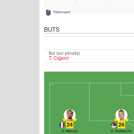
Trabzonspor
BUTS
But (sur pénalty)
T. Ciğerci
24
26
K. Malcuit
U. Radaković