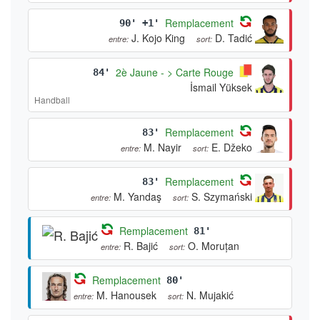
Remplacement
90' +1'
J. Kojo King
D. Tadić
entre:
sort:
2è Jaune - > Carte Rouge
84'
İsmail Yüksek
Handball
Remplacement
83'
M. Nayir
E. Džeko
entre:
sort:
Remplacement
83'
M. Yandaş
S. Szymański
entre:
sort:
Remplacement
81'
R. Bajić
O. Moruțan
entre:
sort:
Remplacement
80'
M. Hanousek
N. Mujakić
entre:
sort: