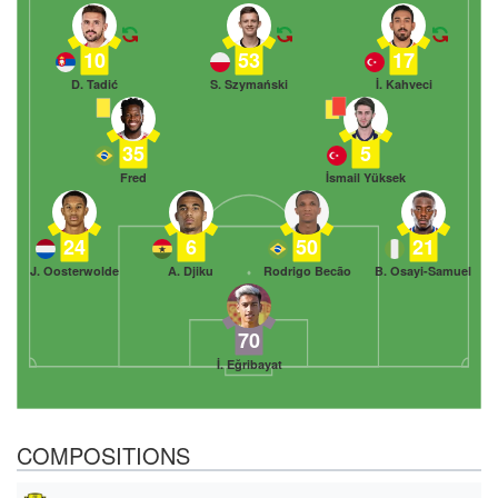
10
53
17
D. Tadić
S. Szymański
İ. Kahveci
35
5
Fred
İsmail Yüksek
24
6
50
21
J. Oosterwolde
A. Djiku
Rodrigo Becão
B. Osayi-Samuel
70
İ. Eğribayat
COMPOSITIONS