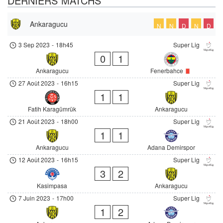
DERNIERS MATCHS
Ankaragucu
N
N
D
N
D
3 Sep 2023
-
18h45
Super Lig
0
1
Ankaragucu
Fenerbahce
27 Août 2023
-
16h15
Super Lig
1
1
Fatih Karagümrük
Ankaragucu
21 Août 2023
-
18h00
Super Lig
1
1
Ankaragucu
Adana Demirspor
12 Août 2023
-
16h15
Super Lig
3
2
Kasimpasa
Ankaragucu
7 Juin 2023
-
17h00
Super Lig
1
2