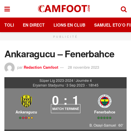
TOLI
EN DIRECT
LIONS EN CLUB
SAMUEL ETO’O FI
PUBLICITÉ
Ankaragucu – Fenerbahce
par
Redaction Camfoot
28 novembre 2023
Süper Lig 2023-2024
Journée 4
|
Eryaman Stadyumu
3 Sep 2023
-
18h45
|
0
:
1
MATCH TERMINÉ
Ankaragucu
Fenerbahce
B. Osayi-Samuel
60'