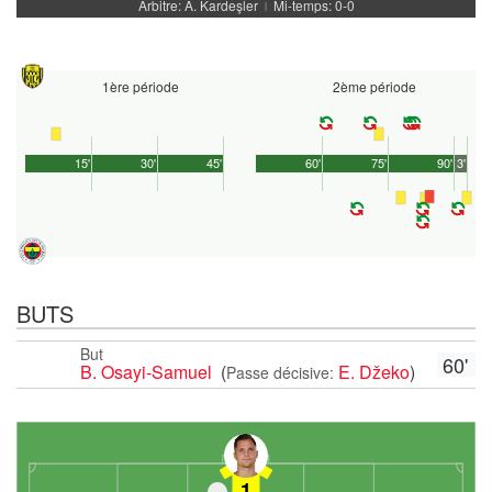
Arbitre: A. Kardeşler
Mi-temps: 0-0
|
1ère période
2ème période
15'
30'
45'
60'
75'
90'
3'
BUTS
But
60'
B. Osayi-Samuel
(
E. Džeko
)
Passe décisive:
1