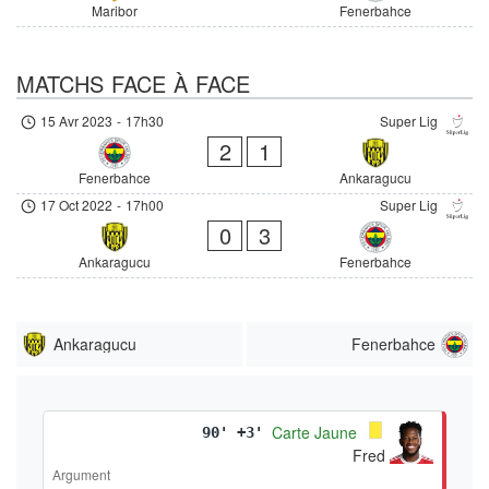
Maribor
Fenerbahce
MATCHS FACE À FACE
15 Avr 2023
-
17h30
Super Lig
2
1
Fenerbahce
Ankaragucu
17 Oct 2022
-
17h00
Super Lig
0
3
Ankaragucu
Fenerbahce
Ankaragucu
Fenerbahce
Carte Jaune
90' +3'
Fred
Argument