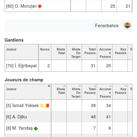
[80] O. Moruțan
25
21
Fenerbahce
Gardiens
Joueur
Saves
Shots
Shots
Total
Accurat
Key
Tack
Total
On
Passes
e
Passes
T
Target
Passes
[70] İ. Eğribayat
2
31
25
Joueurs de champ
Joueur
Shots
Shots
Total
Accurat
Key
Tack
Total
On
Passes
e
Passes
T
Target
Passes
[5] İsmail Yüksek
38
34
[6] A. Djiku
48
41
[8] M. Yandaş
7
6