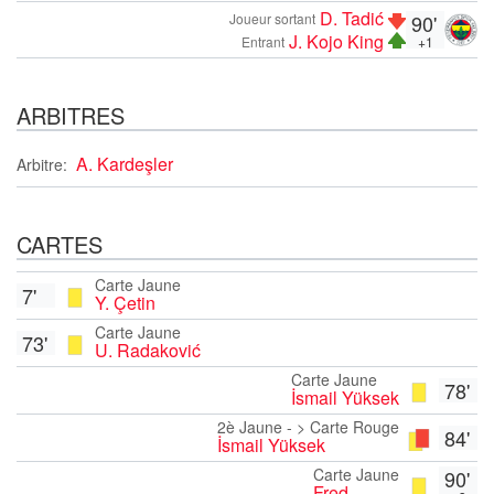
D. Tadić
Joueur sortant
90'
J. Kojo King
Entrant
+1
ARBITRES
A. Kardeşler
Arbitre:
CARTES
Carte Jaune
7'
Y. Çetin
Carte Jaune
73'
U. Radaković
Carte Jaune
78'
İsmail Yüksek
2è Jaune - > Carte Rouge
84'
İsmail Yüksek
Carte Jaune
90'
Fred