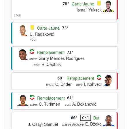
Carte Jaune
78'
İsmail Yüksek
Foul
Carte Jaune
73'
U. Radaković
Foul
Remplacement
71'
Garry Mendes Rodrigues
entre:
R. Cephas
sort:
Remplacement
68'
C. Ünder
İ. Kahveci
entre:
sort:
Remplacement
61'
C. Türkmen
A. Đokanović
entre:
sort:
But
60'
0:1
E. Džeko
B. Osayi-Samuel
passe décisive: