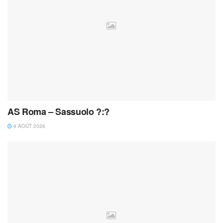
AS Roma – Sassuolo ?:?
4 AOÛT 2026