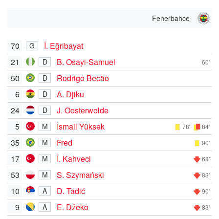
Fenerbahce
70
İ. Eğribayat
G
21
B. Osayi-Samuel
D
60'
50
Rodrigo Becão
D
6
A. Djiku
D
24
J. Oosterwolde
D
5
İsmail Yüksek
M
78'
84'
35
Fred
M
90'
17
İ. Kahveci
M
68'
53
S. Szymański
M
83'
10
D. Tadić
A
90'
9
E. Džeko
A
83'