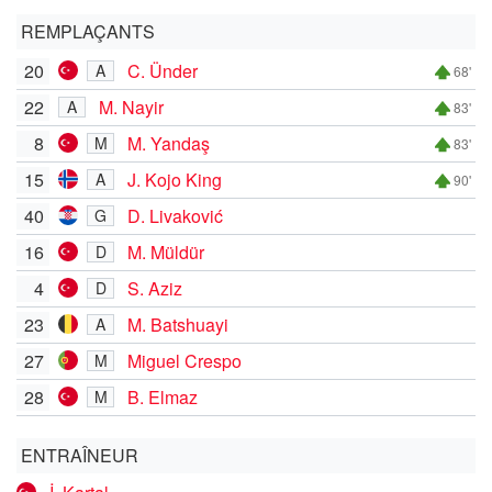
REMPLAÇANTS
20
C. Ünder
A
68'
22
M. Nayir
A
83'
8
M. Yandaş
M
83'
15
J. Kojo King
A
90'
40
D. Livaković
G
16
M. Müldür
D
4
S. Aziz
D
23
M. Batshuayi
A
27
Miguel Crespo
M
28
B. Elmaz
M
ENTRAÎNEUR