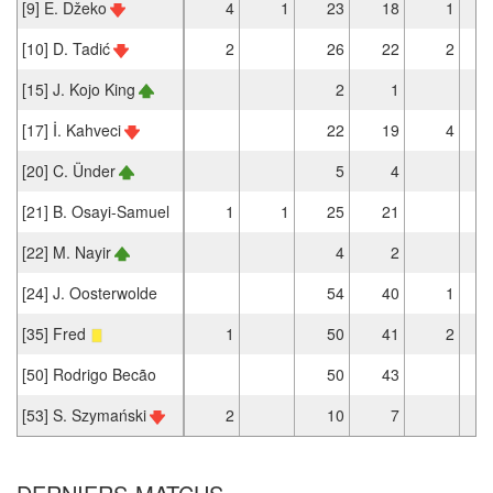
[9] E. Džeko
4
1
23
18
1
[10] D. Tadić
2
26
22
2
[15] J. Kojo King
2
1
[17] İ. Kahveci
22
19
4
[20] C. Ünder
5
4
[21] B. Osayi-Samuel
1
1
25
21
[22] M. Nayir
4
2
[24] J. Oosterwolde
54
40
1
[35] Fred
1
50
41
2
[50] Rodrigo Becão
50
43
[53] S. Szymański
2
10
7