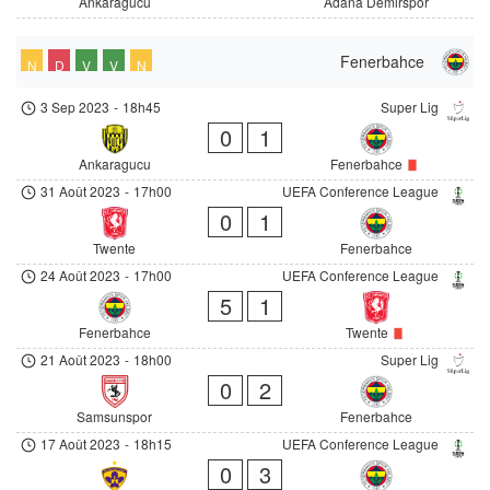
Ankaragucu
Adana Demirspor
Fenerbahce
N
D
V
V
N
3 Sep 2023
-
18h45
Super Lig
0
1
Ankaragucu
Fenerbahce
31 Août 2023
-
17h00
UEFA Conference League
0
1
Twente
Fenerbahce
24 Août 2023
-
17h00
UEFA Conference League
5
1
Fenerbahce
Twente
21 Août 2023
-
18h00
Super Lig
0
2
Samsunspor
Fenerbahce
17 Août 2023
-
18h15
UEFA Conference League
0
3