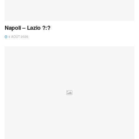
Napoli – Lazio ?:?
4 AOÛT 2026