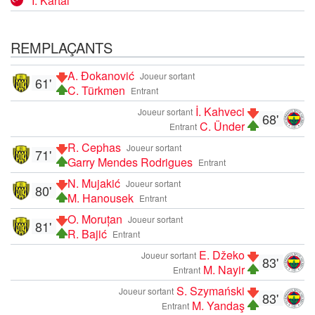
İ. Kartal
REMPLAÇANTS
A. Đokanović
Joueur sortant
61'
C. Türkmen
Entrant
İ. Kahveci
Joueur sortant
68'
C. Ünder
Entrant
R. Cephas
Joueur sortant
71'
Garry Mendes Rodrigues
Entrant
N. Mujakić
Joueur sortant
80'
M. Hanousek
Entrant
O. Moruțan
Joueur sortant
81'
R. Bajić
Entrant
E. Džeko
Joueur sortant
83'
M. Nayir
Entrant
S. Szymański
Joueur sortant
83'
M. Yandaş
Entrant