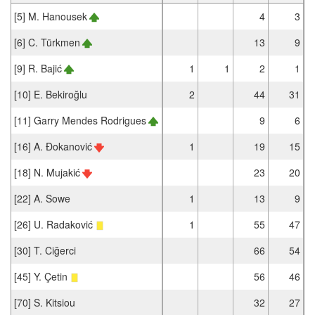
[5] M. Hanousek
4
3
[6] C. Türkmen
13
9
[9] R. Bajić
1
1
2
1
[10] E. Bekiroğlu
2
44
31
[11] Garry Mendes Rodrigues
9
6
[16] A. Đokanović
1
19
15
[18] N. Mujakić
23
20
[22] A. Sowe
1
13
9
[26] U. Radaković
1
55
47
[30] T. Ciğerci
66
54
[45] Y. Çetin
56
46
[70] S. Kitsiou
32
27