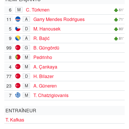
6
C. Türkmen
M
61'
11
Garry Mendes Rodrigues
A
71'
5
M. Hanousek
D
80'
9
R. Bajić
A
81'
99
B. Güngördü
G
8
Pedrinho
M
4
A. Çankaya
M
77
H. Bilazer
D
23
A. Güneren
M
7
T. Chatzigiovanis
M
ENTRAÎNEUR
T. Kafkas