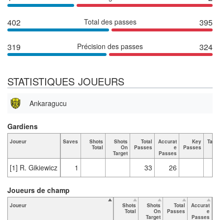
402
Total des passes
395
319
Précision des passes
324
STATISTIQUES JOUEURS
Ankaragucu
Gardiens
Joueur
Saves
Shots
Shots
Total
Accurat
Key
Tack
Total
On
Passes
e
Passes
To
Target
Passes
[1] R. Gikiewicz
1
33
26
Joueurs de champ
Joueur
Shots
Shots
Total
Accurat
Total
On
Passes
e
P
Target
Passes