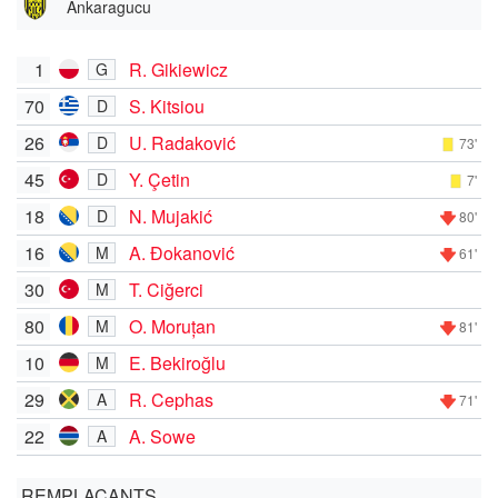
Ankaragucu
1
R. Gikiewicz
G
70
S. Kitsiou
D
26
U. Radaković
D
73'
45
Y. Çetin
D
7'
18
N. Mujakić
D
80'
16
A. Đokanović
M
61'
30
T. Ciğerci
M
80
O. Moruțan
M
81'
10
E. Bekiroğlu
M
29
R. Cephas
A
71'
22
A. Sowe
A
REMPLAÇANTS