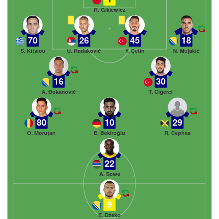
R. Gikiewicz
70
26
45
18
S. Kitsiou
U. Radaković
Y. Çetin
N. Mujakić
16
30
A. Đokanović
T. Ciğerci
80
10
29
O. Moruțan
E. Bekiroğlu
R. Cephas
22
A. Sowe
9
E. Džeko