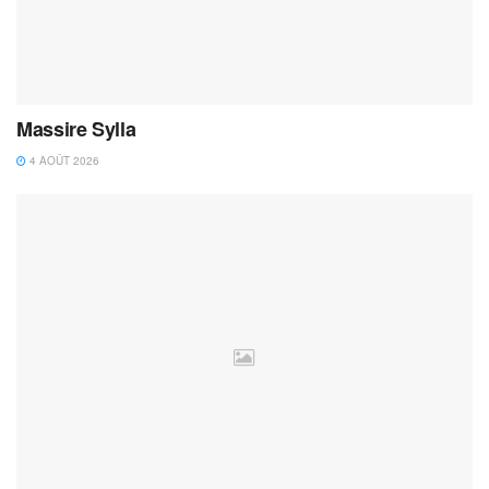
Massire Sylla
4 AOÛT 2026