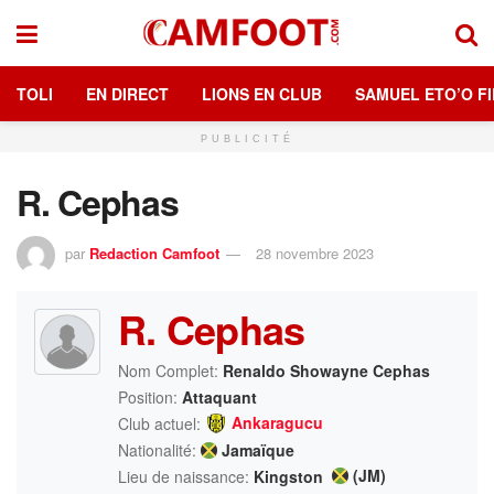
TOLI
EN DIRECT
LIONS EN CLUB
SAMUEL ETO’O FI
PUBLICITÉ
R. Cephas
par
Redaction Camfoot
28 novembre 2023
R. Cephas
Nom Complet:
Renaldo Showayne Cephas
Position:
Attaquant
Ankaragucu
Club actuel:
Nationalité:
Jamaïque
(JM)
Lieu de naissance:
Kingston