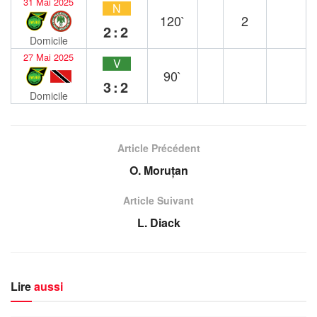
31 Mai 2025
N
120`
2
2:2
Domicile
27 Mai 2025
V
90`
3:2
Domicile
Article Précédent
O. Moruțan
Article Suivant
L. Diack
Lire
aussi