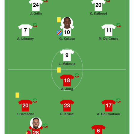
24
20
J. Gélin
K. Kaïboué
7
11
10
A. Léautey
G. Kakuta
M. Do Couto
9
L. Mafouta
18
A. Jung
20
23
17
I. Hamache
D. Kruse
A. Boutoutaou
6
28