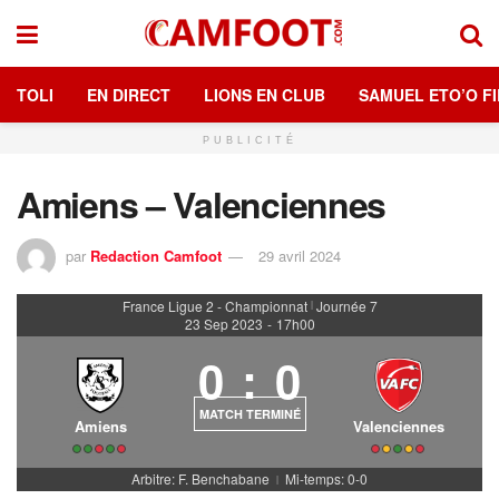
TOLI
EN DIRECT
LIONS EN CLUB
SAMUEL ETO’O FI
PUBLICITÉ
Amiens – Valenciennes
par
Redaction Camfoot
29 avril 2024
France Ligue 2 - Championnat
Journée 7
|
23 Sep 2023
-
17h00
0
:
0
MATCH TERMINÉ
Amiens
Valenciennes
Arbitre: F. Benchabane
Mi-temps: 0-0
|