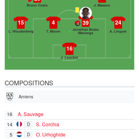
Bruno Costa
J. Masson
15
4
24
39
Jonathan Buatu
L. Woudenberg
T. Moore
A. Linguet
Mananga
16
J. Louchet
COMPOSITIONS
Amiens
16
A. Sauvage
14
S. Corchia
D
5
O. Urhoghide
D