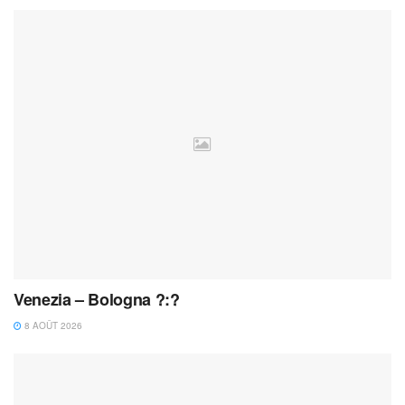
Venezia – Bologna ?:?
8 AOÛT 2026