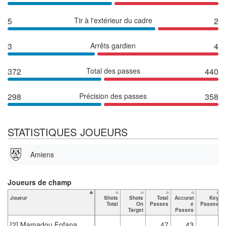
5
Tir à l'extérieur du cadre
2
3
Arrêts gardien
4
372
Total des passes
440
298
Précision des passes
358
STATISTIQUES JOUEURS
Amiens
Joueurs de champ
Joueur
Shots
Shots
Total
Accurat
Key
Total
On
Passes
e
Passes
Target
Passes
[2] Mamadou Fofana
47
43