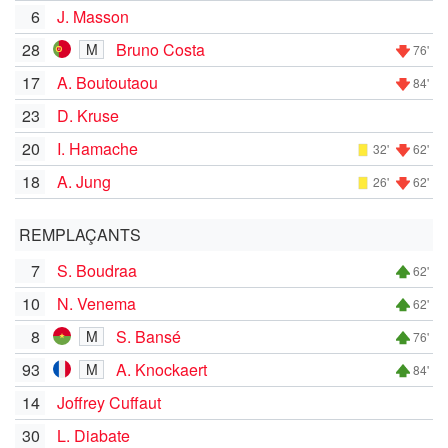
6
J. Masson
28
Bruno Costa
M
76'
17
A. Boutoutaou
84'
23
D. Kruse
20
I. Hamache
32'
62'
18
A. Jung
26'
62'
REMPLAÇANTS
7
S. Boudraa
62'
10
N. Venema
62'
8
S. Bansé
M
76'
93
A. Knockaert
M
84'
14
Joffrey Cuffaut
30
L. Diabate