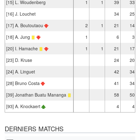
[15] L. Woudenberg
1
1
39
33
[16] J. Louchet
34
25
[17] A. Boutoutaou
2
1
21
14
[18] A. Jung
1
6
3
[20] I. Hamache
1
1
21
17
[23] D. Kruse
24
20
[24] A. Linguet
42
34
[28] Bruno Costa
41
34
[39] Jonathan Buatu Mananga
58
50
[93] A. Knockaert
4
4
DERNIERS MATCHS