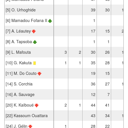
[5] O. Urhoghide
39
30
1
[6] Mamadou Fofana II
1
[7] A. Léautey
17
15
2
[8] A. Tapsoba
1
1
[9] L. Mafouta
3
2
30
26
1
[10] G. Kakuta
1
1
35
28
1
[11] M. Do Couto
19
15
[14] S. Corchia
36
27
1
[16] A. Sauvage
12
7
[20] K. Kaïboué
2
1
44
41
[22] Kassoum Ouattara
43
34
1
[24] J. Gélin
1
28
22