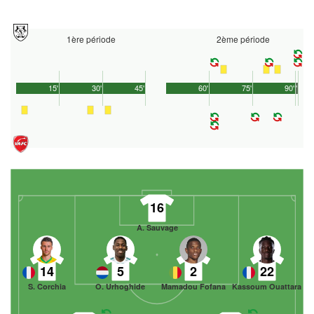
1ère période
2ème période
15'
30'
45'
60'
75'
90'
1'
16
A. Sauvage
14
5
2
22
S. Corchia
O. Urhoghide
Mamadou Fofana
Kassoum Ouattara