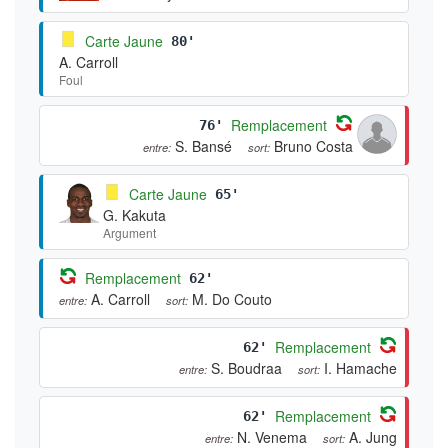
Carte Jaune
80'
A. Carroll
Foul
Remplacement
76'
S. Bansé
Bruno Costa
entre:
sort:
Carte Jaune
65'
G. Kakuta
Argument
Remplacement
62'
A. Carroll
M. Do Couto
entre:
sort:
Remplacement
62'
S. Boudraa
I. Hamache
entre:
sort:
Remplacement
62'
N. Venema
A. Jung
entre:
sort: