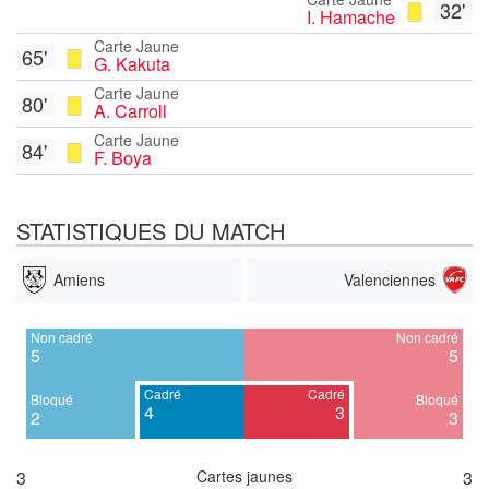
32'
I. Hamache
Carte Jaune
65'
G. Kakuta
Carte Jaune
80'
A. Carroll
Carte Jaune
84'
F. Boya
STATISTIQUES DU MATCH
Amiens
Valenciennes
Non cadré
Non cadré
5
5
Cadré
Cadré
Bloqué
Bloqué
4
3
2
3
3
Cartes jaunes
3