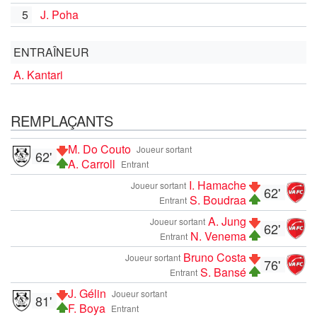
5
J. Poha
ENTRAÎNEUR
A. Kantari
REMPLAÇANTS
M. Do Couto
Joueur sortant
62'
A. Carroll
Entrant
I. Hamache
Joueur sortant
62'
S. Boudraa
Entrant
A. Jung
Joueur sortant
62'
N. Venema
Entrant
Bruno Costa
Joueur sortant
76'
S. Bansé
Entrant
J. Gélin
Joueur sortant
81'
F. Boya
Entrant