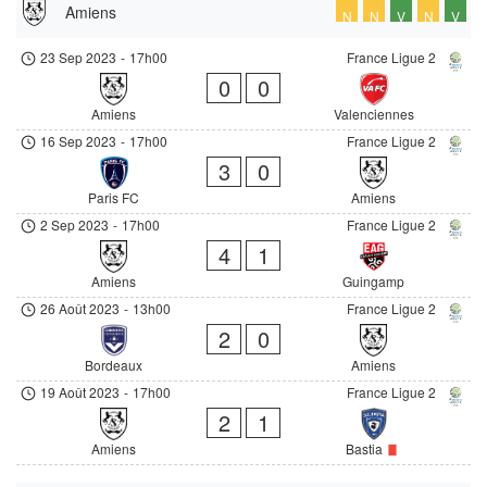
Amiens
N
N
V
N
V
23 Sep 2023
-
17h00
France Ligue 2
0
0
Amiens
Valenciennes
16 Sep 2023
-
17h00
France Ligue 2
3
0
Paris FC
Amiens
2 Sep 2023
-
17h00
France Ligue 2
4
1
Amiens
Guingamp
26 Août 2023
-
13h00
France Ligue 2
2
0
Bordeaux
Amiens
19 Août 2023
-
17h00
France Ligue 2
2
1
Amiens
Bastia