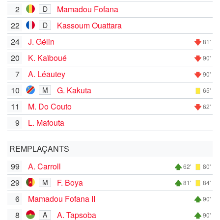
2
Mamadou Fofana
D
22
Kassoum Ouattara
D
24
J. Gélin
81'
20
K. Kaïboué
90'
7
A. Léautey
90'
10
G. Kakuta
M
65'
11
M. Do Couto
62'
9
L. Mafouta
REMPLAÇANTS
99
A. Carroll
62'
80'
29
F. Boya
M
81'
84'
6
Mamadou Fofana II
90'
8
A. Tapsoba
A
90'