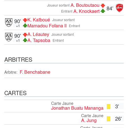
A. Boutoutaou
Joueur sortant
84'
A. Knockaert
Entrant
K. Kaïboué
90'
Joueur sortant
Mamadou Fofana II
+1
Entrant
A. Léautey
90'
Joueur sortant
A. Tapsoba
+1
Entrant
ARBITRES
F. Benchabane
Arbitre:
CARTES
Carte Jaune
3'
Jonathan Buatu Mananga
Carte Jaune
26'
A. Jung
Carte Jaune