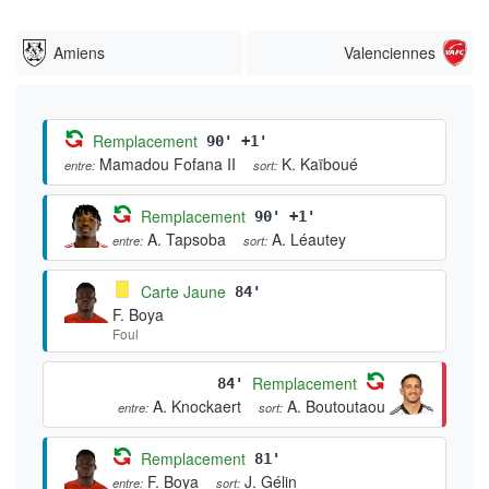
Amiens
Valenciennes
Remplacement
90' +1'
Mamadou Fofana II
K. Kaïboué
entre:
sort:
Remplacement
90' +1'
A. Tapsoba
A. Léautey
entre:
sort:
Carte Jaune
84'
F. Boya
Foul
Remplacement
84'
A. Knockaert
A. Boutoutaou
entre:
sort:
Remplacement
81'
F. Boya
J. Gélin
entre:
sort: