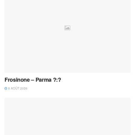
Frosinone – Parma ?:?
8 AOÛT 2026