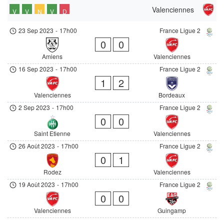
Valenciennes
V
V
N
V
D
23 Sep 2023
-
17h00
France Ligue 2
0
0
Amiens
Valenciennes
16 Sep 2023
-
17h00
France Ligue 2
1
2
Valenciennes
Bordeaux
2 Sep 2023
-
17h00
France Ligue 2
0
0
Saint Etienne
Valenciennes
26 Août 2023
-
17h00
France Ligue 2
0
1
Rodez
Valenciennes
19 Août 2023
-
17h00
France Ligue 2
0
0
Valenciennes
Guingamp