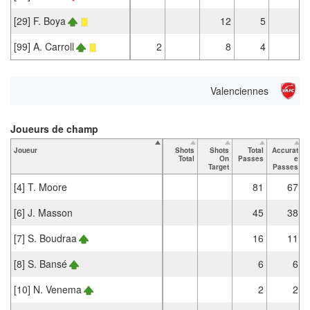
[29] F. Boya
12
5
[99] A. Carroll
2
8
4
Valenciennes
Joueurs de champ
Joueur
Shots
Shots
Total
Accurat
Total
On
Passes
e
Target
Passes
[4] T. Moore
81
67
[6] J. Masson
45
38
[7] S. Boudraa
16
11
[8] S. Bansé
6
6
[10] N. Venema
2
2