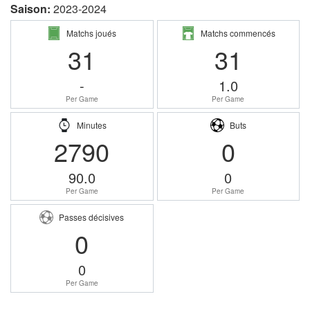
Saison:
2023-2024
Matchs joués
Matchs commencés
31
31
-
1.0
Per Game
Per Game
Minutes
Buts
2790
0
90.0
0
Per Game
Per Game
Passes décisives
0
0
Per Game