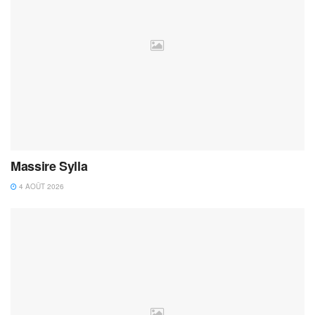
Massire Sylla
4 AOÛT 2026