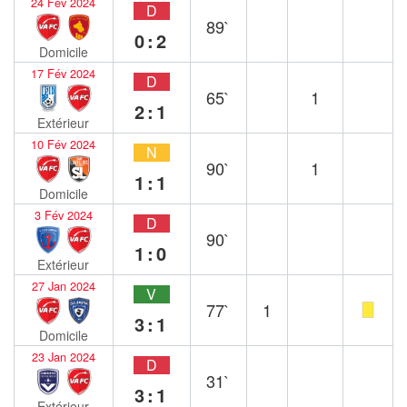
24 Fév 2024
D
89`
0:2
Domicile
17 Fév 2024
D
65`
1
2:1
Extérieur
10 Fév 2024
N
90`
1
1:1
Domicile
3 Fév 2024
D
90`
1:0
Extérieur
27 Jan 2024
V
77`
1
3:1
Domicile
23 Jan 2024
D
31`
3:1
Extérieur