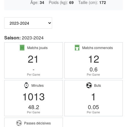
Âge:
34
Poids (kg):
69
Taille (cm):
172
Saison:
2023-2024
Matchs joués
Matchs commencés
21
12
-
0.6
Per Game
Per Game
Minutes
Buts
1013
1
48.2
0.05
Per Game
Per Game
Passes décisives