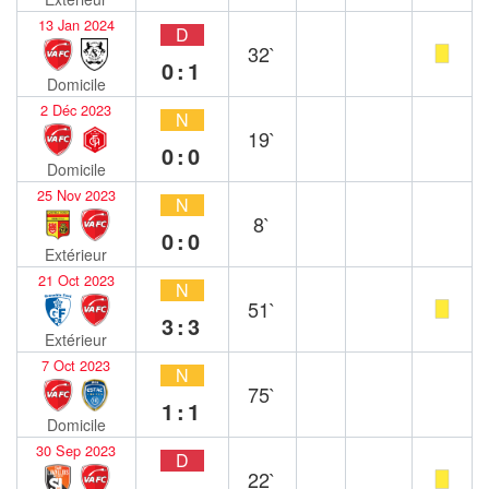
13 Jan 2024
D
32`
0:1
Domicile
2 Déc 2023
N
19`
0:0
Domicile
25 Nov 2023
N
8`
0:0
Extérieur
21 Oct 2023
N
51`
3:3
Extérieur
7 Oct 2023
N
75`
1:1
Domicile
30 Sep 2023
D
22`