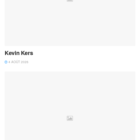
Kevin Kers
4 AOÛT 2026