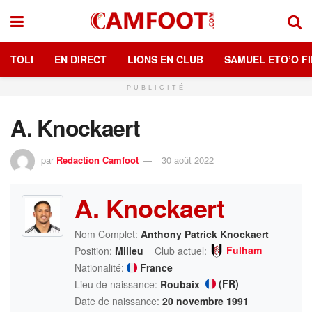
TOLI
EN DIRECT
LIONS EN CLUB
SAMUEL ETO’O FI
PUBLICITÉ
A. Knockaert
par
Redaction Camfoot
30 août 2022
A. Knockaert
Nom Complet:
Anthony Patrick Knockaert
Fulham
Position:
Milieu
Club actuel:
Nationalité:
France
(FR)
Lieu de naissance:
Roubaix
Date de naissance:
20 novembre 1991