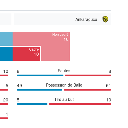
Ankaragucu
Non cadré
10
Cadré
10
10
8
Fautes
8
5
49
Possession de Balle
51
20
5
Tirs au but
10
1