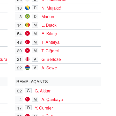
18
N. Mujakić
D
3
Marlon
D
14
L. Diack
M
54
E. Kılınç
M
48
T. Antalyalı
M
30
T. Ciğerci
M
kuru
21
G. Beridze
A
22
A. Sowe
A
REMPLAÇANTS
32
G. Akkan
G
4
A. Çankaya
M
17
Y. Güreler
D