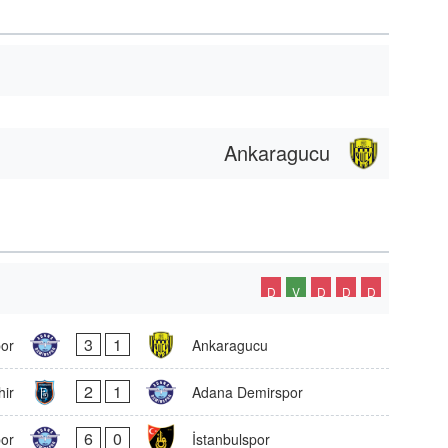
Ankaragucu
D
V
D
D
D
3
1
or
Ankaragucu
2
1
hir
Adana Demirspor
6
0
or
İstanbulspor