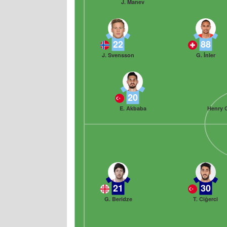
J. Manev
22
88
J. Svensson
G. İnler
20
E. Akbaba
Henry 
21
30
G. Beridze
T. Ciğerci