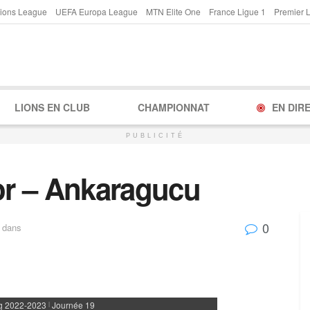
ions League
UEFA Europa League
MTN Elite One
France Ligue 1
Premier 
LIONS EN CLUB
CHAMPIONNAT
EN DIR
PUBLICITÉ
r – Ankaragucu
0
dans
g 2022-2023
Journée 19
|