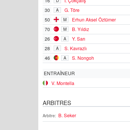
16
İ. Çokçalış
D
30
G. Töre
A
50
Erhun Aksel Öztümer
M
70
B. Yıldız
M
26
Y. Sarı
A
28
S. Kavrazlı
A
46
S. Nongoh
A
ENTRAÎNEUR
V. Montella
ARBITRES
B. Seker
Arbitre: