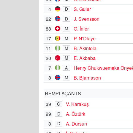
4
S. Güler
D
22
J. Svensson
D
88
G. İnler
M
17
P. N'Diaye
M
11
B. Akintola
M
20
E. Akbaba
M
7
Henry Chukwuemeka Onye
A
8
B. Bjarnason
M
REMPLAÇANTS
39
V. Karakuş
G
99
A. Öztürk
D
3
A. Dursun
D