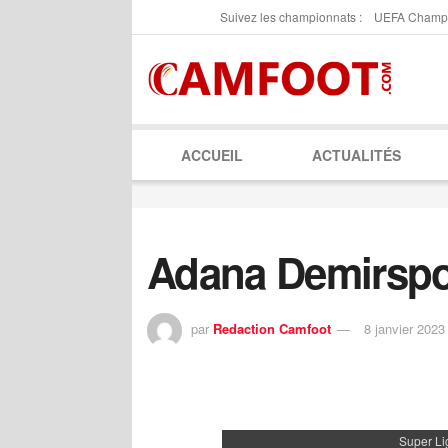
Suivez les championnats :
UEFA Champ
ACCUEIL
ACTUALITÉS
Adana Demirspo
par
Redaction Camfoot
8 janvier 2023
Super Li