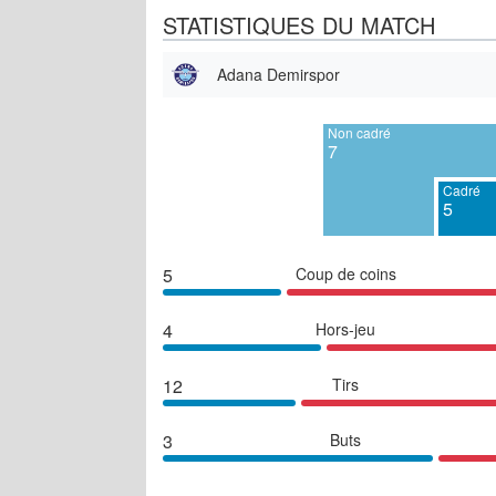
STATISTIQUES DU MATCH
Adana Demirspor
Non cadré
7
Cadré
5
5
Coup de coins
4
Hors-jeu
12
Tirs
3
Buts