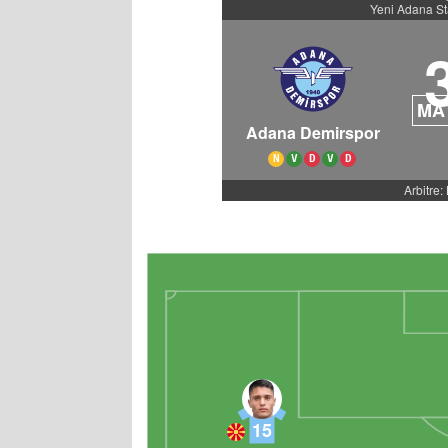
Yeni Adana S
MA
Adana Demirspor
N
V
D
V
D
Arbitre:
15