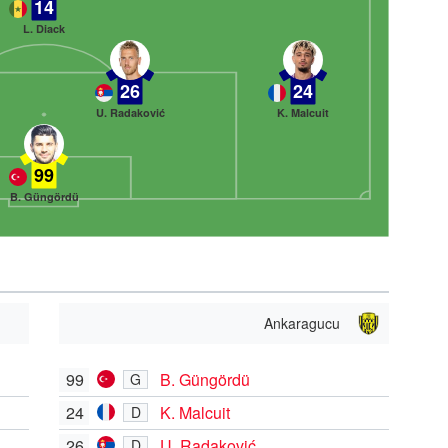
14
L. Diack
26
24
U. Radaković
K. Malcuit
99
B. Güngördü
Ankaragucu
99
B. Güngördü
G
24
K. Malcuit
D
26
U. Radaković
D