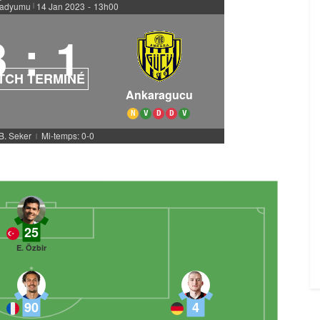
tadyumu
14 Jan 2023
-
13h00
|
3
:
1
TCH TERMINÉ
Ankaragucu
N
V
D
D
V
 B. Seker
Mi-temps: 0-0
|
25
E. Özbir
90
4