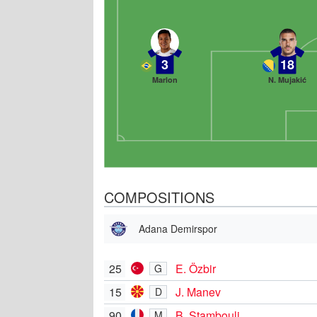
3
18
Marlon
N. Mujakić
COMPOSITIONS
Adana Demirspor
25
E. Özbir
G
15
J. Manev
D
90
B. Stambouli
M