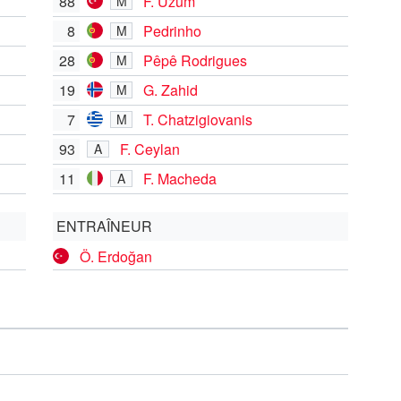
88
F. Üzüm
M
8
Pedrinho
M
28
Pêpê Rodrigues
M
19
G. Zahid
M
7
T. Chatzigiovanis
M
93
F. Ceylan
A
11
F. Macheda
A
ENTRAÎNEUR
Ö. Erdoğan