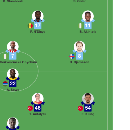
B. Stambouli
S. Güler
17
11
P. N'Diaye
B. Akintola
7
8
Chukwuemeka Onyekuru
B. Bjarnason
22
A. Sowe
48
54
T. Antalyalı
E. Kılınç