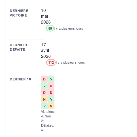
10
DERNIÈRE
VICTOIRE
mai
2026
il y a plusieurs jours
89
17
DERNIÈRE
DÉFAITE
avril
2026
il y a plusieurs jours
112
DERNIER 10
D
V
V
D
D
D
N
V
V
N
Victoires:
4; Nuls:
2;
Défaites:
4