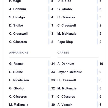
F. Magri
5
D. Sidibé
3
A. Dønnum
4
G. Gboho
3
S. Hidalgo
4
C. Cásseres
3
D. Sidibé
3
C. Cresswell
2
C. Cresswell
3
M. McKenzie
2
C. Cásseres
2
Pape Diop
2
APPARITIONS
CARTES
G. Restes
34
A. Dønnum
10
D. Sidibé
33
Dayann Methalie
9
R. Nicolaisen
33
C. Cresswell
8
G. Gboho
32
M. McKenzie
8
C. Cásseres
31
C. Cásseres
6
M. McKenzie
30
A. Vossah
6