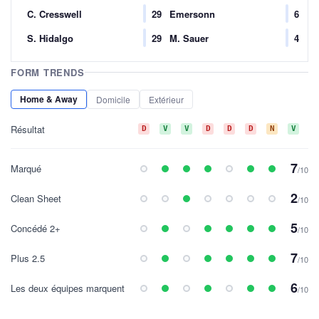
C. Cresswell
29
Emersonn
6
S. Hidalgo
29
M. Sauer
4
FORM TRENDS
Home & Away
Domicile
Extérieur
Résultat
D
V
V
D
D
D
N
V
V
7
Marqué
/10
2
Clean Sheet
/10
5
Concédé 2+
/10
7
Plus 2.5
/10
6
Les deux équipes marquent
/10