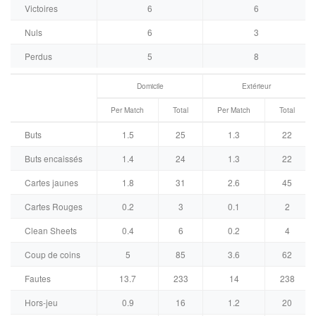
Victoires
6
6
Nuls
6
3
Perdus
5
8
Domicile
Extérieur
Per Match
Total
Per Match
Total
Buts
1.5
25
1.3
22
Buts encaissés
1.4
24
1.3
22
Cartes jaunes
1.8
31
2.6
45
Cartes Rouges
0.2
3
0.1
2
Clean Sheets
0.4
6
0.2
4
Coup de coins
5
85
3.6
62
Fautes
13.7
233
14
238
Hors-jeu
0.9
16
1.2
20