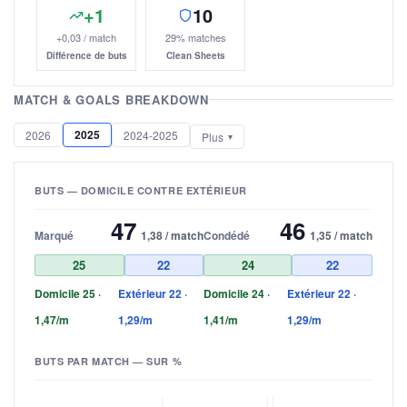
+1
10
+0,03 / match
29% matches
Différence de buts
Clean Sheets
MATCH & GOALS BREAKDOWN
2025
2026
2024-2025
Plus
BUTS — DOMICILE CONTRE EXTÉRIEUR
47
46
Marqué
1,38 / match
Condédé
1,35 / match
25
22
24
22
Domicile 25 ·
Extérieur 22 ·
Domicile 24 ·
Extérieur 22 ·
1,47/m
1,29/m
1,41/m
1,29/m
BUTS PAR MATCH — SUR %