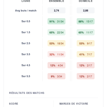
LIGNE
ENSEMBLE
DOMICILE
Avg buts / match
2,74
2,88
Sur 0.5
31/34
15/17
91%
88%
Sur 1.5
22/34
11/17
65%
65%
Sur 2.5
18/34
9/17
53%
53%
Sur 3.5
11/34
7/17
32%
41%
Sur 4.5
4/34
2/17
12%
12%
Sur 5.5
3/34
2/17
9%
12%
RÉSULTATS DES MATCHS
SCORE
MARGES DE VICTOIRE