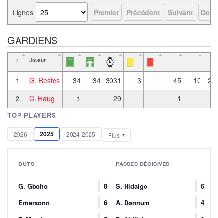
Lignes
Premier
Précédent
Suivant
Derni
GARDIENS
#
Joueur
Pla
ra
1
G. Restes
34
34
3031
3
45
10
22
2
C. Haug
1
29
1
TOP PLAYERS
2025
2026
2024-2025
Plus
BUTS
PASSES DÉCISIVES
G. Gboho
8
S. Hidalgo
6
Emersonn
6
A. Dønnum
4