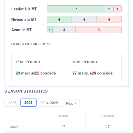
Leader à la MT
7
1
1
Niveau à la MT
4
4
4
Avant la MT
1
4
8
GOALS PAR MI-TEMPS
1ÈRE PÉRIODE
2ÈME PÉRIODE
20
marqué
22
concédé
27
marqué
24
concédé
SEASON STATISTICS
2025
2026
2024-2025
Plus
Domicile
Extérieur
Joué
17
17