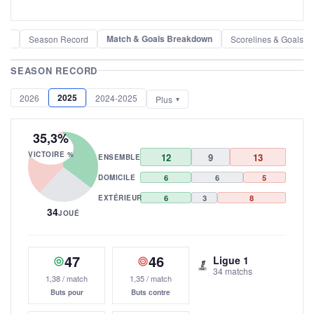
Match & Goals Breakdown
der
Season Record
Scorelines & Goals
SEASON RECORD
2025
2026
2024-2025
Plus
35,3%
VICTOIRE %
12
9
13
ENSEMBLE
DOMICILE
6
6
5
EXTÉRIEUR
6
3
8
34
JOUÉ
47
46
Ligue 1
34 matchs
1,38 / match
1,35 / match
Buts pour
Buts contre