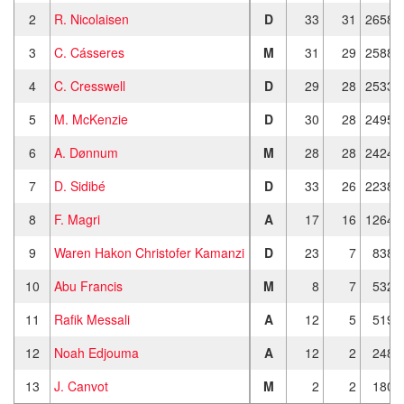
2
R. Nicolaisen
D
33
31
2658
3
C. Cásseres
M
31
29
2588
4
C. Cresswell
D
29
28
2533
5
M. McKenzie
D
30
28
2495
6
A. Dønnum
M
28
28
2424
7
D. Sidibé
D
33
26
2238
8
F. Magri
A
17
16
1264
9
Waren Hakon Christofer Kamanzi
D
23
7
838
10
Abu Francis
M
8
7
532
11
Rafik Messali
A
12
5
519
12
Noah Edjouma
A
12
2
248
13
J. Canvot
M
2
2
180