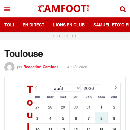
TOLI
EN DIRECT
LIONS EN CLUB
SAMUEL ETO’O FI
PUBLICITÉ
Toulouse
par
Redaction Camfoot
4 août 2026
T
o
lun
mar
mer
jeu
ven
sam
dim
27
28
29
30
31
1
2
u
3
4
5
6
7
8
9
l
10
11
12
13
14
15
16