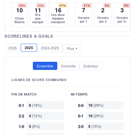
29%
32%
47%
21%
6%
9%
10
11
16
7
2
3
N'a
Les deux
Victoire
Victoire
Victoire
Clean
pas
équipes
par 1
par 2
par 3+
Sheets
marqué
marquent
SCORELINES & GOALS
2025
2026
2024-2025
Plus
Ensemble
Domicile
Extérieur
LIGNES DE SCORE COMMUNES
FIN DE MATCH
MI-TEMPS
0-1
6
(18%)
0-0
10
(29%)
2-2
4
(12%)
0-1
10
(29%)
1-0
3
(9%)
2-0
5
(15%)