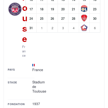
o
17
18
19
20
21
23
u
24
25
26
27
28
30
s
31
1
2
3
4
6
e
Fr
an
ce
France
PAYS
Stadium
STADE
de
Toulouse
1937
FONDATION