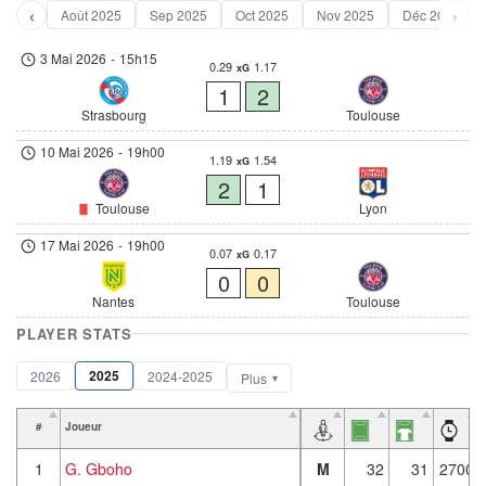
‹
›
Août 2025
Sep 2025
Oct 2025
Nov 2025
Déc 2025
3 Mai 2026
-
15h15
0.29
1.17
xG
1
2
Strasbourg
Toulouse
10 Mai 2026
-
19h00
1.19
1.54
xG
2
1
Toulouse
Lyon
17 Mai 2026
-
19h00
0.07
0.17
xG
0
0
Nantes
Toulouse
PLAYER STATS
2025
2026
2024-2025
Plus
#
Joueur
1
G. Gboho
M
32
31
2700