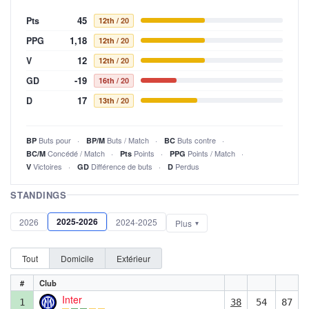
45
Pts
12th
/ 20
1,18
PPG
12th
/ 20
12
V
12th
/ 20
-19
GD
16th
/ 20
17
D
13th
/ 20
Buts pour
Buts / Match
Buts contre
BP
BP/M
BC
Concédé / Match
Points
Points / Match
BC/M
Pts
PPG
Victoires
Différence de buts
Perdus
V
GD
D
STANDINGS
2025-2026
2026
2024-2025
Plus
Tout
Domicile
Extérieur
#
Club
Inter
1
38
54
87