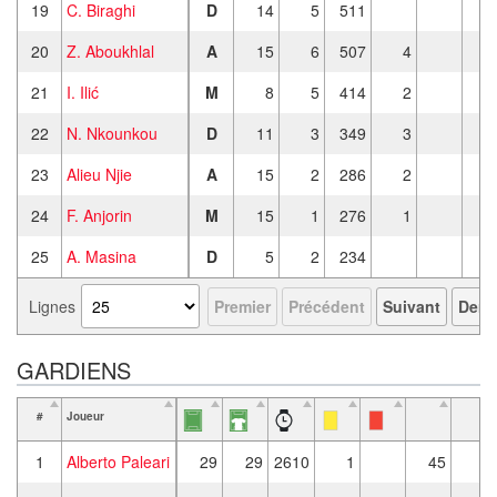
19
C. Biraghi
D
14
5
511
20
Z. Aboukhlal
A
15
6
507
4
21
I. Ilić
M
8
5
414
2
22
N. Nkounkou
D
11
3
349
3
23
Alieu Njie
A
15
2
286
2
24
F. Anjorin
M
15
1
276
1
25
A. Masina
D
5
2
234
Lignes
Premier
Précédent
Suivant
Derni
GARDIENS
#
Joueur
1
Alberto Paleari
29
29
2610
1
45
9