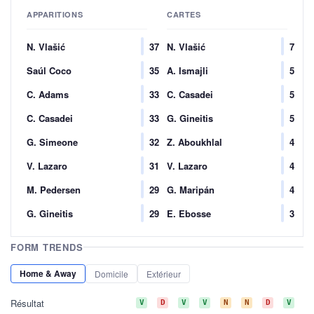
APPARITIONS
CARTES
N. Vlašić
37
N. Vlašić
7
Saúl Coco
35
A. Ismajli
5
C. Adams
33
C. Casadei
5
C. Casadei
33
G. Gineitis
5
G. Simeone
32
Z. Aboukhlal
4
V. Lazaro
31
V. Lazaro
4
M. Pedersen
29
G. Maripán
4
G. Gineitis
29
E. Ebosse
3
FORM TRENDS
Home & Away
Domicile
Extérieur
Résultat
V
D
V
V
N
N
D
V
D