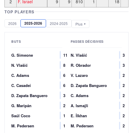
2
F. Israel
9
9
810
1
18
3
TOP PLAYERS
2025-2026
2026
2024-2025
Plus
BUTS
PASSES DÉCISIVES
G. Simeone
11
N. Vlašić
3
N. Vlašić
8
R. Obrador
3
C. Adams
6
V. Lazaro
2
C. Casadei
6
D. Zapata Banguero
2
D. Zapata Banguero
3
C. Adams
2
G. Maripán
2
A. Ismajli
2
Saúl Coco
1
E. İlkhan
2
M. Pedersen
1
M. Pedersen
2