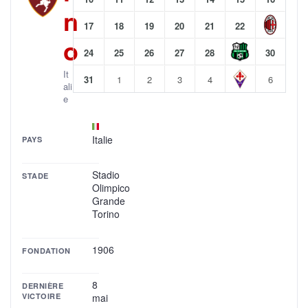
n
17
18
19
20
21
22
o
24
25
26
27
28
30
It
31
1
2
3
4
6
ali
e
Italie
PAYS
Stadio
STADE
Olimpico
Grande
Torino
1906
FONDATION
8
DERNIÈRE
VICTOIRE
mai