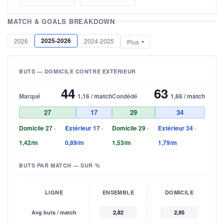
MATCH & GOALS BREAKDOWN
2025-2026
2026
2024-2025
Plus
BUTS — DOMICILE CONTRE EXTÉRIEUR
44
63
Marqué
1,16 / match
Condédé
1,66 / match
27
17
29
34
Domicile 27 ·
Extérieur 17 ·
Domicile 29 ·
Extérieur 34 ·
1,42/m
0,89/m
1,53/m
1,79/m
BUTS PAR MATCH — SUR %
LIGNE
ENSEMBLE
DOMICILE
Avg buts / match
2,82
2,95