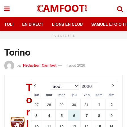
TOLI
EN DIRECT
LIONS EN CLUB
SAMUEL ETO’O FI
PUBLICITÉ
Torino
par
Redaction Camfoot
4 août 2026
T
o
lun
mar
mer
jeu
ven
sam
dim
27
28
29
30
31
1
2
r
3
4
5
6
7
8
9
i
10
11
12
13
14
15
16