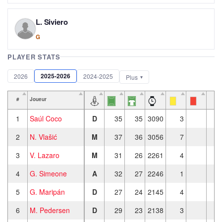
L. Siviero
G
PLAYER STATS
2025-2026
2026
2024-2025
Plus
#
Joueur
1
Saúl Coco
D
35
35
3090
3
2
N. Vlašić
M
37
36
3056
7
3
V. Lazaro
M
31
26
2261
4
4
G. Simeone
A
32
27
2246
1
1
5
G. Maripán
D
27
24
2145
4
6
M. Pedersen
D
29
23
2138
3