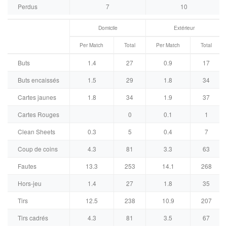
Perdus
7
10
Domicile
Extérieur
Per Match
Total
Per Match
Total
Buts
1.4
27
0.9
17
Buts encaissés
1.5
29
1.8
34
Cartes jaunes
1.8
34
1.9
37
Cartes Rouges
0
0.1
1
Clean Sheets
0.3
5
0.4
7
Coup de coins
4.3
81
3.3
63
Fautes
13.3
253
14.1
268
Hors-jeu
1.4
27
1.8
35
Tirs
12.5
238
10.9
207
Tirs cadrés
4.3
81
3.5
67