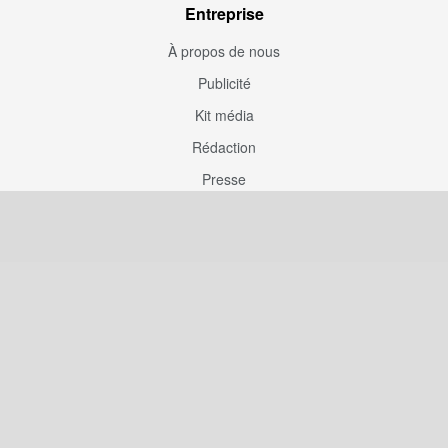
Entreprise
À propos de nous
Publicité
Kit média
Rédaction
Presse
Couverture rédaction
Participation
Envoyez une correction
Proposez un article
Devenez contributeur
Articles sponsorisés
Sponsoriser Camfoot