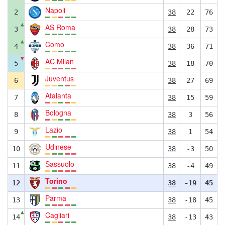
Napoli
2
38
22
76
▲
AS Roma
3
38
28
73
▲
Como
4
38
36
71
▼
AC Milan
5
38
18
70
Juventus
6
38
27
69
Atalanta
7
38
15
59
Bologna
8
38
3
56
Lazio
9
38
1
54
Udinese
10
38
-3
50
Sassuolo
11
38
-4
49
Torino
12
38
-19
45
Parma
13
38
-18
45
▲
Cagliari
14
38
-13
43