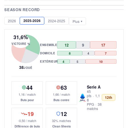
SEASON RECORD
2025-2026
2026
2024-2025
Plus
31,6%
VICTOIRE %
12
9
17
ENSEMBLE
DOMICILE
8
4
7
EXTÉRIEUR
4
5
10
38
JOUÉ
44
63
Serie A
45
1,16 / match
1,66 / match
pts
·
1,1
12th
8
Buts pour
Buts contre
PPG
·
38
matchs
-19
12
-0,50 / match
32% matches
Différence de buts
Clean Sheets