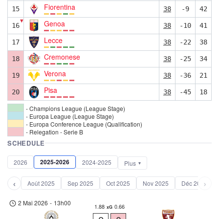
Fiorentina
15
38
-9
42
▼
Genoa
16
38
-10
41
Lecce
17
38
-22
38
Cremonese
18
38
-25
34
Verona
19
38
-36
21
Pisa
20
38
-45
18
- Champions League (League Stage)
- Europa League (League Stage)
- Europa Conference League (Qualification)
- Relegation - Serie B
SCHEDULE
2025-2026
2026
2024-2025
Plus
‹
›
Août 2025
Sep 2025
Oct 2025
Nov 2025
Déc 2025
2 Mai 2026
-
13h00
1.88
0.66
xG