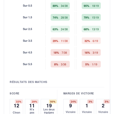
Sur 0.5
34/38
18/19
89%
95%
Sur 1.5
28/38
15/19
74%
79%
Sur 2.5
24/38
13/19
63%
68%
Sur 3.5
11/38
6/19
29%
32%
Sur 4.5
7/38
3/19
18%
16%
Sur 5.5
3/38
1/19
8%
5%
RÉSULTATS DES MATCHS
SCORE
MARGES DE VICTOIRE
32%
29%
50%
24%
3%
5%
12
11
19
9
1
2
N'a
Les deux
Victoire
Victoire
Victoire
Clean
pas
équipes