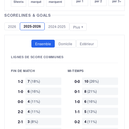
par 1
par 2
par 3+
Sheets
marqué
marquent
SCORELINES & GOALS
2025-2026
2026
2024-2025
Plus
Ensemble
Domicile
Extérieur
LIGNES DE SCORE COMMUNES
FIN DE MATCH
MI-TEMPS
1-2
7
(18%)
0-0
10
(26%)
1-0
6
(16%)
0-1
8
(21%)
0-0
4
(11%)
1-0
6
(16%)
2-2
4
(11%)
1-1
5
(13%)
2-1
3
(8%)
0-2
4
(11%)