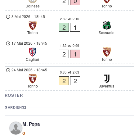
2
0
Udinese
Torino
8 Mai 2026
-
18h45
2.82
2.10
xG
2
1
Torino
Sassuolo
17 Mai 2026
-
18h45
1.32
0.99
xG
2
1
Cagliari
Torino
24 Mai 2026
-
18h45
0.85
2.03
xG
2
2
Torino
Juventus
ROSTER
GARDIENS
2
M. Popa
G