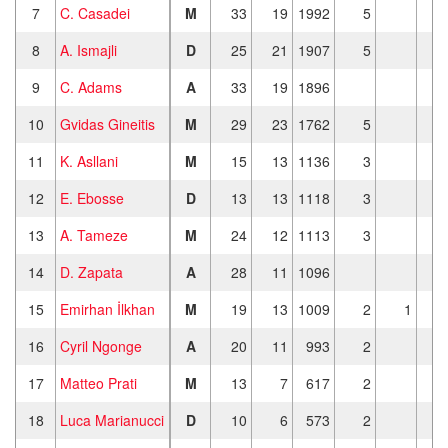
7
C. Casadei
M
33
19
1992
5
8
A. Ismajli
D
25
21
1907
5
9
C. Adams
A
33
19
1896
10
Gvidas Gineitis
M
29
23
1762
5
11
K. Asllani
M
15
13
1136
3
12
E. Ebosse
D
13
13
1118
3
13
A. Tameze
M
24
12
1113
3
14
D. Zapata
A
28
11
1096
15
Emirhan İlkhan
M
19
13
1009
2
1
16
Cyril Ngonge
A
20
11
993
2
17
Matteo Prati
M
13
7
617
2
18
Luca Marianucci
D
10
6
573
2