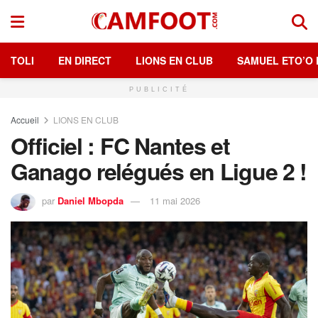
TOLI
EN DIRECT
LIONS EN CLUB
SAMUEL ETO’O 
PUBLICITÉ
Accueil
LIONS EN CLUB
Officiel : FC Nantes et
Ganago relégués en Ligue 2 !
par
Daniel Mbopda
11 mai 2026