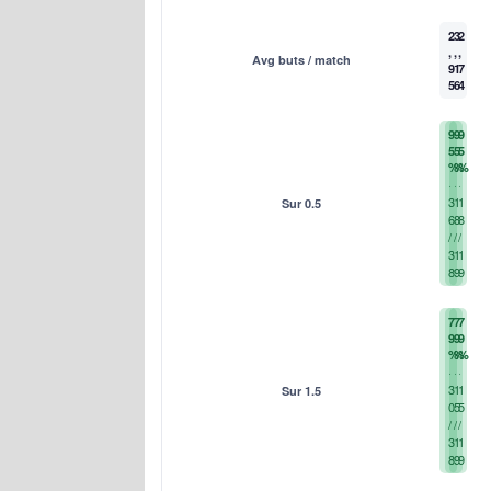
2
3
2
,
,
,
Avg buts / match
9
1
7
5
6
4
9
9
9
5
5
5
%
%
%
3
1
1
Sur 0.5
6
8
8
/
/
/
3
1
1
8
9
9
7
7
7
9
9
9
%
%
%
3
1
1
Sur 1.5
0
5
5
/
/
/
3
1
1
8
9
9