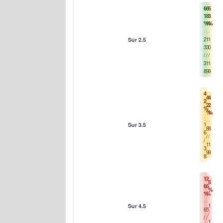
6
6
5
1
8
3
%
%
%
2
1
1
Sur 2.5
3
3
0
/
/
/
3
1
1
8
9
9
4
4
4
2
2
2
%
%
%
1
Sur 3.5
8
8
6
/
/
/
1
1
3
9
9
8
1
2
5
6
6
%
%
%
1
Sur 4.5
6
5
/
/
/
1