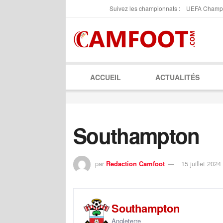
Suivez les championnats :
UEFA Champ
ACCUEIL
ACTUALITÉS
Southampton
par
Redaction Camfoot
15 juillet 2024
Southampton
Angleterre