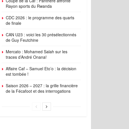
Coupe de la Caf : Panthère affronte
Rayon sports du Rwanda
CDC 2026 : le programme des quarts
de finale
CAN U23 : voici les 30 présélectionnés
de Guy Feutchine
Mercato : Mohamed Salah sur les
traces d’André Onana!
Affaire Caf – Samuel Eto’o : la décision
est tombée !
Saison 2026 – 2027 : la grille financière
de la Fécafoot et des interrogations
ings
Standings
Schedule
Roster
Player Stats
Top Players