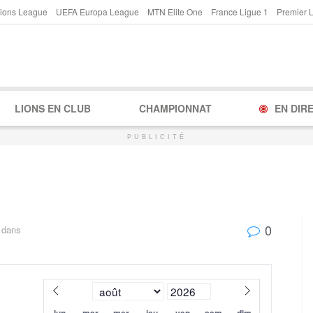
ions League
UEFA Europa League
MTN Elite One
France Ligue 1
Premier 
LIONS EN CLUB
CHAMPIONNAT
EN DIR
PUBLICITÉ
0
dans
lun
mar
mer
jeu
ven
sam
dim