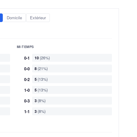
Domicile
Extérieur
MI-TEMPS
0-1
10
(26%)
0-0
8
(21%)
0-2
5
(13%)
1-0
5
(13%)
0-3
3
(8%)
1-1
3
(8%)