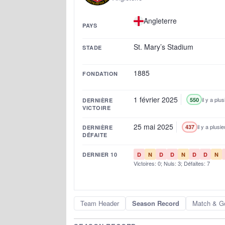
Angleterre
PAYS
St. Mary’s Stadium
STADE
1885
FONDATION
1 février 2025
il y a plu
550
DERNIÈRE
VICTOIRE
25 mai 2025
il y a plusi
437
DERNIÈRE
DÉFAITE
DERNIER 10
D
N
D
D
N
D
D
N
Victoires: 0; Nuls: 3; Défaites: 7
Team Header
Season Record
Match & G