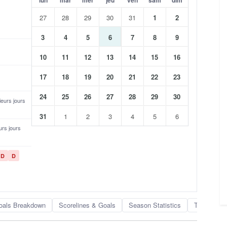
27
28
29
30
31
1
2
3
4
5
6
7
8
9
10
11
12
13
14
15
16
17
18
19
20
21
22
23
24
25
26
27
28
29
30
sieurs jours
31
1
2
3
4
5
6
eurs jours
D
D
oals Breakdown
Scorelines & Goals
Season Statistics
Team Rank