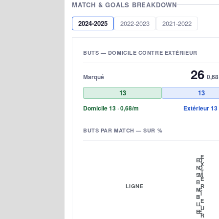
MATCH & GOALS BREAKDOWN
2024-2025
2022-2023
2021-2022
BUTS — DOMICILE CONTRE EXTÉRIEUR
26
Marqué
0,68
13
13
Domicile 13 · 0,68/m
Extérieur 13 
BUTS PAR MATCH — SUR %
E
E
D
X
N
O
T
S
M
É
E
I
LIGNE
R
M
C
I
B
I
E
L
L
U
E
E
R