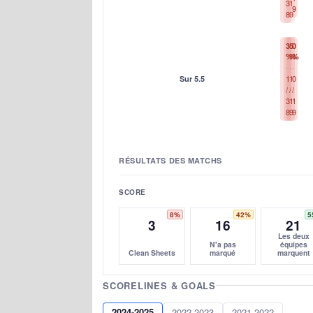
3
1
9
8
9
3
5
0
%
%
%
1
1
0
Sur 5.5
/
/
/
3
1
1
8
9
9
RÉSULTATS DES MATCHS
SCORE
8%
42%
5
3
16
21
Les deux
N'a pas
équipes
Clean Sheets
marqué
marquent
SCORELINES & GOALS
2024-2025
2022-2023
2021-2022