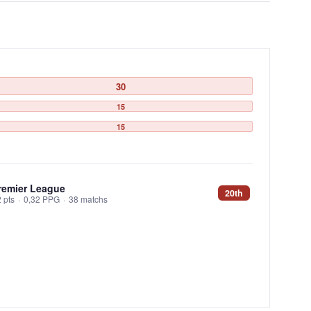
30
15
15
remier League
20th
 pts
·
0,32 PPG
·
38 matchs