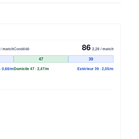
86
 / match
Condédé
2,26 / match
47
39
· 0,68/m
Domicile 47 · 2,47/m
Extérieur 39 · 2,05/m