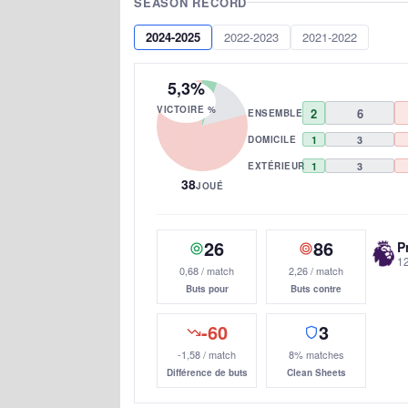
SEASON RECORD
2024-2025
2022-2023
2021-2022
5,3%
VICTOIRE %
2
6
ENSEMBLE
DOMICILE
1
3
EXTÉRIEUR
1
3
38
JOUÉ
26
86
P
12
0,68 / match
2,26 / match
Buts pour
Buts contre
-60
3
-1,58 / match
8% matches
Différence de buts
Clean Sheets