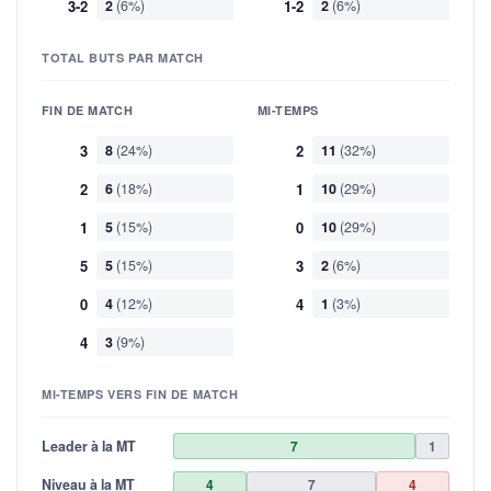
3-2
2
(6%)
1-2
2
(6%)
TOTAL BUTS PAR MATCH
FIN DE MATCH
MI-TEMPS
3
8
(24%)
2
11
(32%)
2
6
(18%)
1
10
(29%)
1
5
(15%)
0
10
(29%)
5
5
(15%)
3
2
(6%)
0
4
(12%)
4
1
(3%)
4
3
(9%)
MI-TEMPS VERS FIN DE MATCH
Leader à la MT
7
1
Niveau à la MT
4
7
4