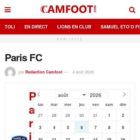
TOLI
EN DIRECT
LIONS EN CLUB
SAMUEL ETO’O FI
PUBLICITÉ
Paris FC
par
Redaction Camfoot
4 août 2026
P
a
lun
mar
mer
jeu
ven
sam
dim
27
28
29
30
31
1
2
r
3
4
5
6
7
8
9
i
10
11
12
13
14
15
16