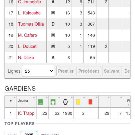
16
C. Immobile
A
12
9
711
2
2
17
L. Koleosho
M
16
3
543
3
18
Tuomas Ollila
D
10
3
307
19
M. Cafaro
M
10
1
146
20
L. Doucet
M
5
1
119
2
1
21
N. Dicko
A
8
65
1
Lignes
Premier
Précédent
Suivant
Derni
GARDIENS
#
Joueur
Play
rati
1
K. Trapp
22
22
1980
2
29
7
151.
TOP PLAYERS
2025
2026
2023-2024