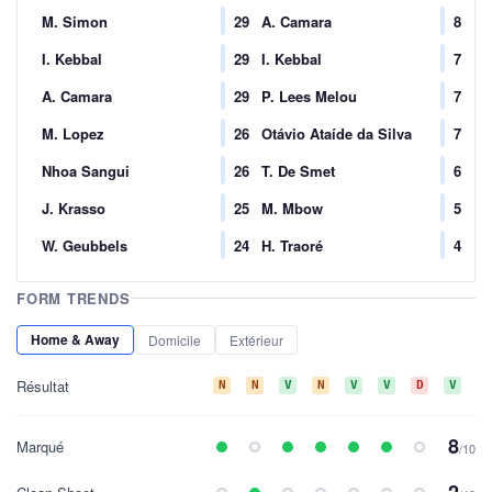
M. Simon
29
A. Camara
8
I. Kebbal
29
I. Kebbal
7
A. Camara
29
P. Lees Melou
7
M. Lopez
26
Otávio Ataíde da Silva
7
Nhoa Sangui
26
T. De Smet
6
J. Krasso
25
M. Mbow
5
W. Geubbels
24
H. Traoré
4
FORM TRENDS
Home & Away
Domicile
Extérieur
Résultat
N
N
V
N
V
V
D
V
D
8
Marqué
/10
2