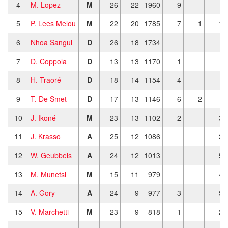
4
M. Lopez
M
26
22
1960
9
5
P. Lees Melou
M
22
20
1785
7
1
1
6
Nhoa Sangui
D
26
18
1734
7
D. Coppola
D
13
13
1170
1
8
H. Traoré
D
18
14
1154
4
9
T. De Smet
D
17
13
1146
6
2
10
J. Ikoné
M
23
13
1102
2
3
11
J. Krasso
A
25
12
1086
2
12
W. Geubbels
A
24
12
1013
5
13
M. Munetsi
M
15
11
979
4
14
A. Gory
A
24
9
977
3
5
15
V. Marchetti
M
23
9
818
1
2