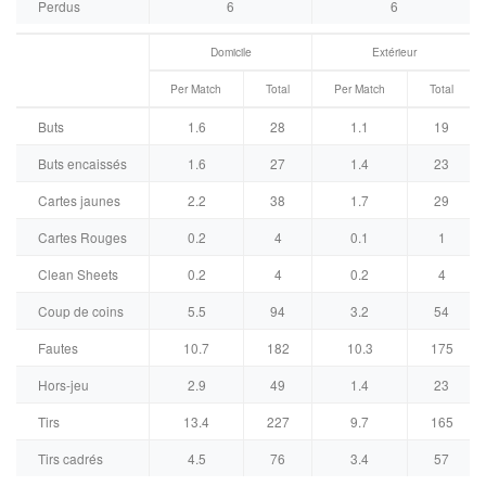
Perdus
6
6
Domicile
Extérieur
Per Match
Total
Per Match
Total
Buts
1.6
28
1.1
19
Buts encaissés
1.6
27
1.4
23
Cartes jaunes
2.2
38
1.7
29
Cartes Rouges
0.2
4
0.1
1
Clean Sheets
0.2
4
0.2
4
Coup de coins
5.5
94
3.2
54
Fautes
10.7
182
10.3
175
Hors-jeu
2.9
49
1.4
23
Tirs
13.4
227
9.7
165
Tirs cadrés
4.5
76
3.4
57