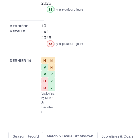
2026
il y a plusieurs jours
81
10
DERNIÈRE
DÉFAITE
mai
2026
il y a plusieurs jours
88
DERNIER 10
N
N
V
N
V
V
D
V
D
V
Victoires:
5; Nuls:
3;
Défaites:
2
Match & Goals Breakdown
der
Season Record
Scorelines & Goals