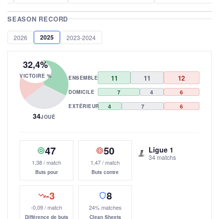
SEASON RECORD
2025
2026
2023-2024
32,4%
VICTOIRE %
11
11
12
ENSEMBLE
DOMICILE
7
4
6
EXTÉRIEUR
4
7
6
34
JOUÉ
47
50
Ligue 1
34 matchs
1,38 / match
1,47 / match
Buts pour
Buts contre
-3
8
-0,09 / match
24% matches
Différence de buts
Clean Sheets