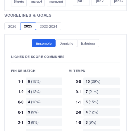
par 1
par 2
par 3+
Sheets
marqué
marquent
SCORELINES & GOALS
2025
2026
2023-2024
Ensemble
Domicile
Extérieur
LIGNES DE SCORE COMMUNES
FIN DE MATCH
MI-TEMPS
1-1
5
(15%)
0-0
10
(29%)
1-2
4
(12%)
0-1
7
(21%)
0-0
4
(12%)
1-1
5
(15%)
0-1
3
(9%)
2-0
4
(12%)
2-1
3
(9%)
1-0
3
(9%)