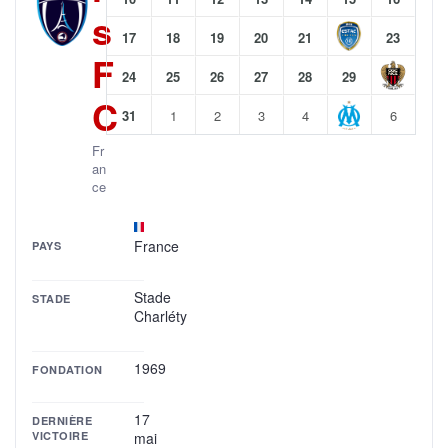
s
17
18
19
20
21
23
F
24
25
26
27
28
29
C
31
1
2
3
4
6
Fr
an
ce
France
PAYS
Stade
STADE
Charléty
1969
FONDATION
17
DERNIÈRE
VICTOIRE
mai