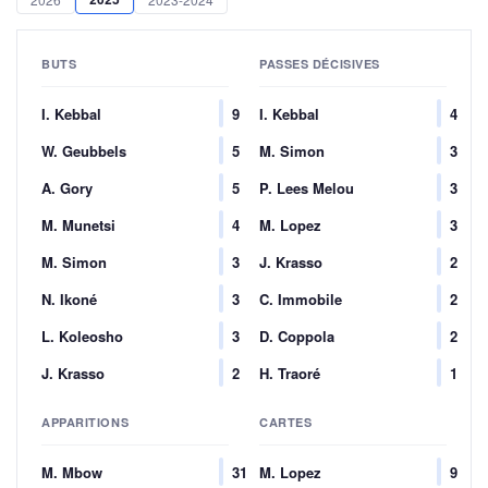
BUTS
PASSES DÉCISIVES
I. Kebbal
9
I. Kebbal
4
W. Geubbels
5
M. Simon
3
A. Gory
5
P. Lees Melou
3
M. Munetsi
4
M. Lopez
3
M. Simon
3
J. Krasso
2
N. Ikoné
3
C. Immobile
2
L. Koleosho
3
D. Coppola
2
J. Krasso
2
H. Traoré
1
APPARITIONS
CARTES
M. Mbow
31
M. Lopez
9