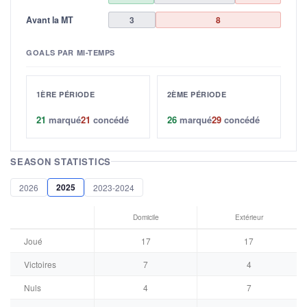
Avant la MT
3
8
GOALS PAR MI-TEMPS
1ÈRE PÉRIODE
2ÈME PÉRIODE
21
marqué
21
concédé
26
marqué
29
concédé
SEASON STATISTICS
2025
2026
2023-2024
Domicile
Extérieur
Joué
17
17
Victoires
7
4
Nuls
4
7