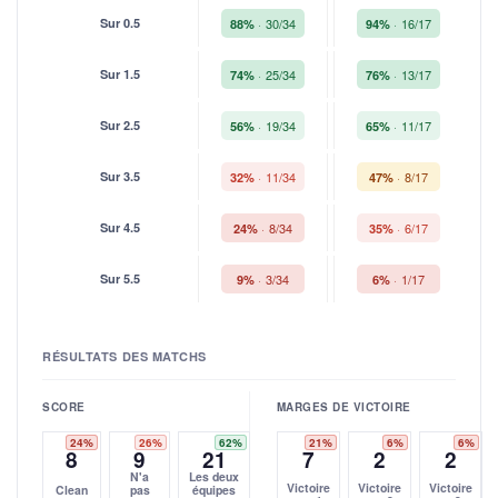
Sur 0.5
30/34
16/17
88%
94%
Sur 1.5
25/34
13/17
74%
76%
Sur 2.5
19/34
11/17
56%
65%
Sur 3.5
11/34
8/17
32%
47%
Sur 4.5
8/34
6/17
24%
35%
Sur 5.5
3/34
1/17
9%
6%
RÉSULTATS DES MATCHS
SCORE
MARGES DE VICTOIRE
24%
26%
62%
21%
6%
6%
8
9
21
7
2
2
N'a
Les deux
Victoire
Victoire
Victoire
Clean
pas
équipes