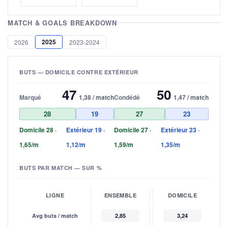
MATCH & GOALS BREAKDOWN
2025
2026
2023-2024
BUTS — DOMICILE CONTRE EXTÉRIEUR
47
50
Marqué
1,38 / match
Condédé
1,47 / match
28
19
27
23
Domicile 28 ·
Extérieur 19 ·
Domicile 27 ·
Extérieur 23 ·
1,65/m
1,12/m
1,59/m
1,35/m
BUTS PAR MATCH — SUR %
LIGNE
ENSEMBLE
DOMICILE
Avg buts / match
2,85
3,24