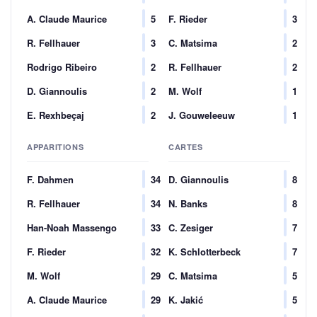
A. Claude Maurice
5
F. Rieder
3
R. Fellhauer
3
C. Matsima
2
Rodrigo Ribeiro
2
R. Fellhauer
2
D. Giannoulis
2
M. Wolf
1
E. Rexhbeçaj
2
J. Gouweleeuw
1
APPARITIONS
CARTES
F. Dahmen
34
D. Giannoulis
8
R. Fellhauer
34
N. Banks
8
Han-Noah Massengo
33
C. Zesiger
7
F. Rieder
32
K. Schlotterbeck
7
M. Wolf
29
C. Matsima
5
A. Claude Maurice
29
K. Jakić
5