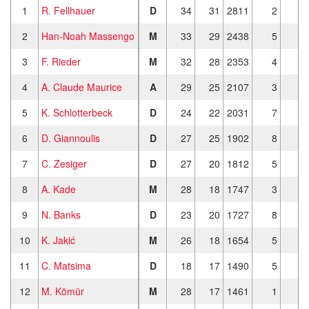
1
R. Fellhauer
D
34
31
2811
2
2
Han-Noah Massengo
M
33
29
2438
5
3
F. Rieder
M
32
28
2353
4
4
A. Claude Maurice
A
29
25
2107
3
5
K. Schlotterbeck
D
24
22
2031
7
1
6
D. Giannoulis
D
27
25
1902
8
7
C. Zesiger
D
27
20
1812
5
8
A. Kade
M
28
18
1747
3
9
N. Banks
D
23
20
1727
8
10
K. Jakić
M
26
18
1654
5
11
C. Matsima
D
18
17
1490
5
12
M. Kömür
M
28
17
1461
1