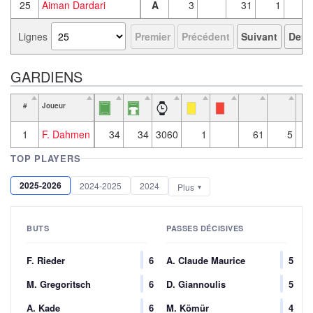
25
Aiman Dardari
A
3
31
1
Lignes
Premier
Précédent
Suivant
Derni
GARDIENS
#
Joueur
Pl
r
1
F. Dahmen
34
34
3060
1
61
5
23
TOP PLAYERS
2025-2026
2024-2025
2024
Plus
BUTS
PASSES DÉCISIVES
F. Rieder
6
A. Claude Maurice
5
M. Gregoritsch
6
D. Giannoulis
5
A. Kade
6
M. Kömür
4