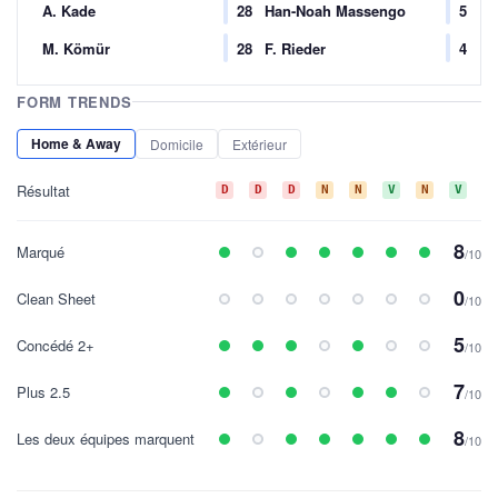
A. Kade
28
Han-Noah Massengo
5
M. Kömür
28
F. Rieder
4
FORM TRENDS
Home & Away
Domicile
Extérieur
Résultat
D
D
D
N
N
V
N
V
V
8
Marqué
/10
0
Clean Sheet
/10
5
Concédé 2+
/10
7
Plus 2.5
/10
8
Les deux équipes marquent
/10