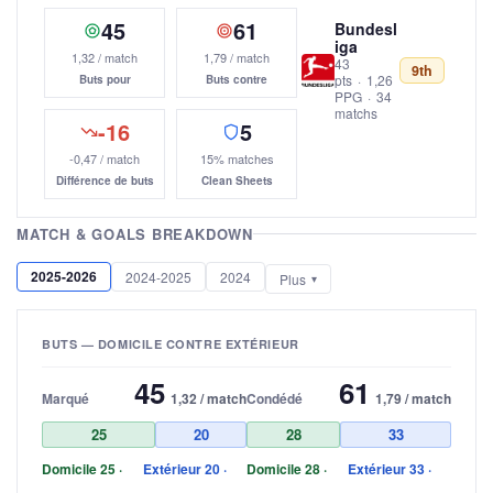
45
61
Bundesl
iga
1,32 / match
1,79 / match
43
9th
pts
·
1,26
Buts pour
Buts contre
PPG
·
34
matchs
-16
5
-0,47 / match
15% matches
Différence de buts
Clean Sheets
MATCH & GOALS BREAKDOWN
2025-2026
2024-2025
2024
Plus
BUTS — DOMICILE CONTRE EXTÉRIEUR
45
61
Marqué
1,32 / match
Condédé
1,79 / match
25
20
28
33
Domicile 25 ·
Extérieur 20 ·
Domicile 28 ·
Extérieur 33 ·