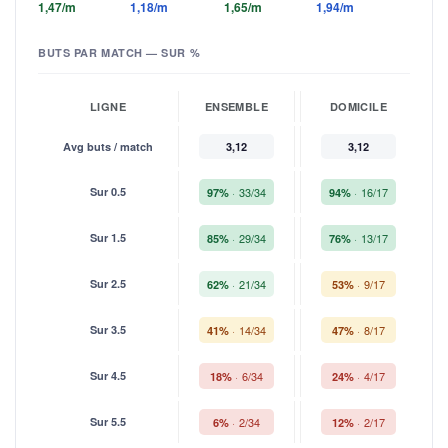
1,47/m
1,18/m
1,65/m
1,94/m
BUTS PAR MATCH — SUR %
LIGNE
ENSEMBLE
DOMICILE
Avg buts / match
3,12
3,12
Sur 0.5
33/34
16/17
97%
94%
Sur 1.5
29/34
13/17
85%
76%
Sur 2.5
21/34
9/17
62%
53%
Sur 3.5
14/34
8/17
41%
47%
Sur 4.5
6/34
4/17
18%
24%
Sur 5.5
2/34
2/17
6%
12%