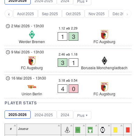
2025-2026
2024-2025
2024
Plus
‹
›
Août 2025
Sep 2025
Oct 2025
Nov 2025
Déc 2025
2 Mai 2026
-
13h30
1.12
2.29
xG
1
3
Werder Bremen
FC Augsburg
9 Mai 2026
-
13h30
2.46
1.18
xG
3
1
FC Augsburg
Borussia Monchengladbach
16 Mai 2026
-
13h30
3.18
0.54
xG
4
0
Union Berlin
FC Augsburg
PLAYER STATS
2025-2026
2024-2025
2024
Plus
#
Joueur