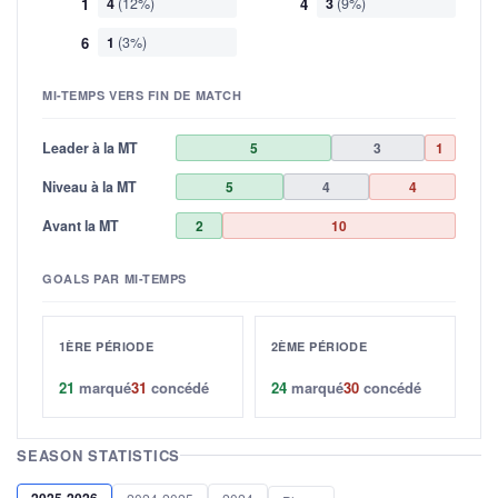
1
4
(12%)
4
3
(9%)
6
1
(3%)
MI-TEMPS VERS FIN DE MATCH
Leader à la MT
5
3
1
Niveau à la MT
5
4
4
Avant la MT
2
10
GOALS PAR MI-TEMPS
1ÈRE PÉRIODE
2ÈME PÉRIODE
21
marqué
31
concédé
24
marqué
30
concédé
SEASON STATISTICS