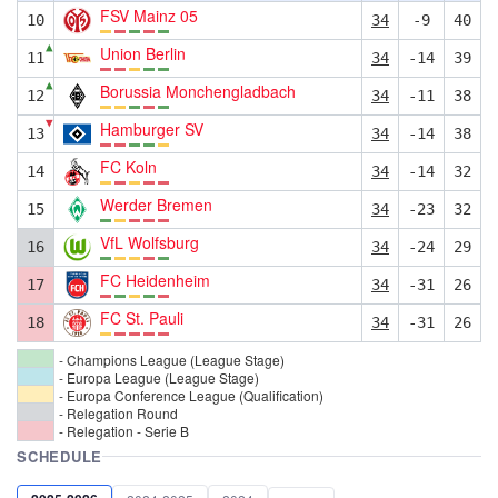
FSV Mainz 05
10
34
-9
40
▲
Union Berlin
11
34
-14
39
▲
Borussia Monchengladbach
12
34
-11
38
▼
Hamburger SV
13
34
-14
38
FC Koln
14
34
-14
32
Werder Bremen
15
34
-23
32
VfL Wolfsburg
16
34
-24
29
FC Heidenheim
17
34
-31
26
FC St. Pauli
18
34
-31
26
- Champions League (League Stage)
- Europa League (League Stage)
- Europa Conference League (Qualification)
- Relegation Round
- Relegation - Serie B
SCHEDULE