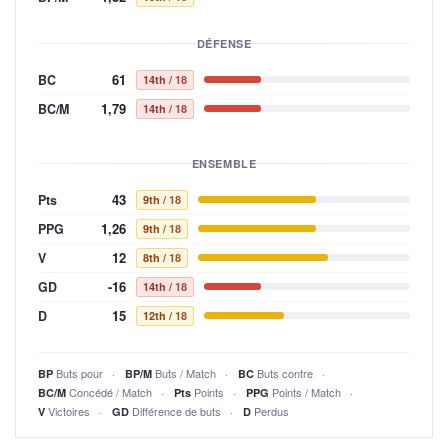
DÉFENSE
61
BC
14th
/ 18
1,79
BC/M
14th
/ 18
ENSEMBLE
43
Pts
9th
/ 18
1,26
PPG
9th
/ 18
12
V
8th
/ 18
-16
GD
14th
/ 18
15
D
12th
/ 18
Buts pour
Buts / Match
Buts contre
BP
BP/M
BC
Concédé / Match
Points
Points / Match
BC/M
Pts
PPG
Victoires
Différence de buts
Perdus
V
GD
D