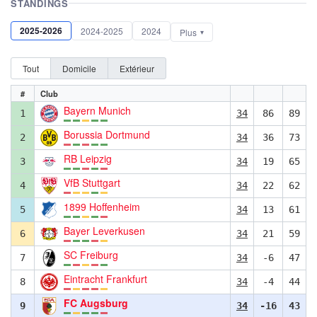
STANDINGS
2025-2026
2024-2025
2024
Plus
Tout
Domicile
Extérieur
#
Club
Bayern Munich
1
34
86
89
Borussia Dortmund
2
34
36
73
RB Leipzig
3
34
19
65
VfB Stuttgart
4
34
22
62
1899 Hoffenheim
5
34
13
61
Bayer Leverkusen
6
34
21
59
SC Freiburg
7
34
-6
47
Eintracht Frankfurt
8
34
-4
44
FC Augsburg
9
34
-16
43