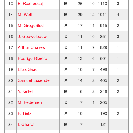
13
E. Rexhbecaj
M
26
10
1110
3
14
M. Wolf
M
29
12
1011
4
15
M. Gregoritsch
A
17
11
915
2
16
J. Gouweleeuw
D
11
10
851
3
17
Arthur Chaves
D
11
9
829
1
18
Rodrigo Ribeiro
A
13
6
601
1
19
Elias Saad
A
10
7
498
1
20
Samuel Essende
A
14
2
405
2
21
Y. Keitel
M
6
2
246
2
22
M. Pedersen
D
7
1
205
23
P. Tietz
A
10
190
2
24
I. Gharbi
M
7
121