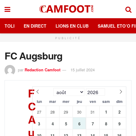
TOLI
EN DIRECT
LIONS EN CLUB
SAMUEL ETO’O FI
PUBLICITÉ
FC Augsburg
par
Redaction Camfoot
15 juillet 2024
F
C
lun
mar
mer
jeu
ven
sam
dim
27
28
29
30
31
1
2
A
3
4
5
6
7
8
9
u
10
11
12
13
14
15
16