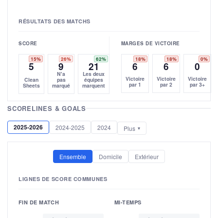
RÉSULTATS DES MATCHS
SCORE
MARGES DE VICTOIRE
15%
26%
62%
18%
18%
0%
5
9
21
6
6
0
N'a
Les deux
Victoire
Victoire
Victoire
Clean
pas
équipes
par 1
par 2
par 3+
Sheets
marqué
marquent
SCORELINES & GOALS
2025-2026
2024-2025
2024
Plus
Ensemble
Domicile
Extérieur
LIGNES DE SCORE COMMUNES
FIN DE MATCH
MI-TEMPS