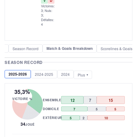
V
D
Victoires:
3; Nuls:
3;
Défaites:
4
Match & Goals Breakdown
der
Season Record
Scorelines & Goals
SEASON RECORD
2025-2026
2024-2025
2024
Plus
35,3%
VICTOIRE %
12
7
15
ENSEMBLE
DOMICILE
7
5
5
EXTÉRIEUR
5
2
10
34
JOUÉ