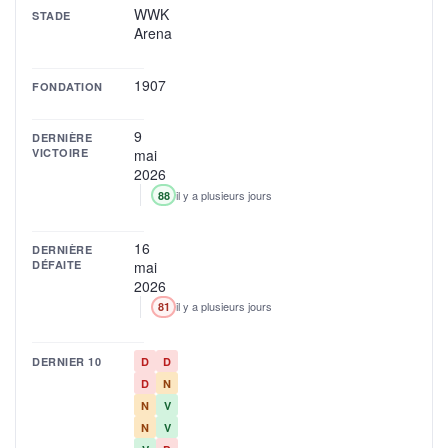
WWK
STADE
Arena
1907
FONDATION
9
DERNIÈRE
VICTOIRE
mai
2026
il y a plusieurs jours
88
16
DERNIÈRE
DÉFAITE
mai
2026
il y a plusieurs jours
81
DERNIER 10
D
D
D
N
N
V
N
V