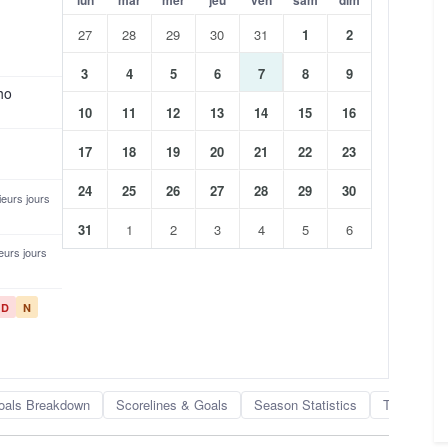
27
28
29
30
31
1
2
3
4
5
6
7
8
9
ho
10
11
12
13
14
15
16
17
18
19
20
21
22
23
24
25
26
27
28
29
30
sieurs jours
31
1
2
3
4
5
6
ieurs jours
D
N
oals Breakdown
Scorelines & Goals
Season Statistics
Team Rank