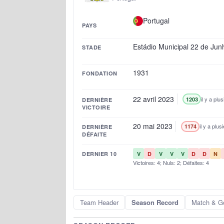
Portugal
PAYS
Estádio Municipal 22 de Jun
STADE
1931
FONDATION
22 avril 2023
il y a plu
1203
DERNIÈRE
VICTOIRE
20 mai 2023
il y a plus
1174
DERNIÈRE
DÉFAITE
DERNIER 10
V
D
V
V
V
D
D
N
Victoires: 4; Nuls: 2; Défaites: 4
Team Header
Season Record
Match & G