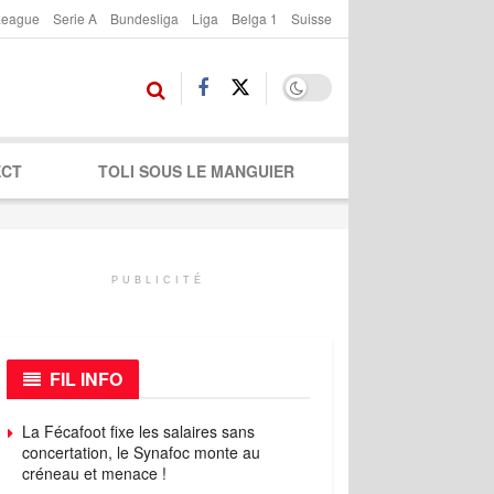
League
Serie A
Bundesliga
Liga
Belga 1
Suisse
ECT
TOLI SOUS LE MANGUIER
PUBLICITÉ
FIL INFO
La Fécafoot fixe les salaires sans
concertation, le Synafoc monte au
créneau et menace !