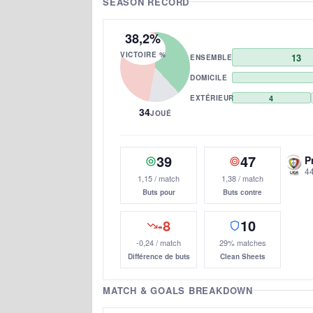
SEASON RECORD
38,2%
VICTOIRE %
13
ENSEMBLE
DOMICILE
EXTÉRIEUR
4
34
JOUÉ
39
47
P
44
1,15 / match
1,38 / match
Buts pour
Buts contre
-8
10
-0,24 / match
29% matches
Différence de buts
Clean Sheets
MATCH & GOALS BREAKDOWN