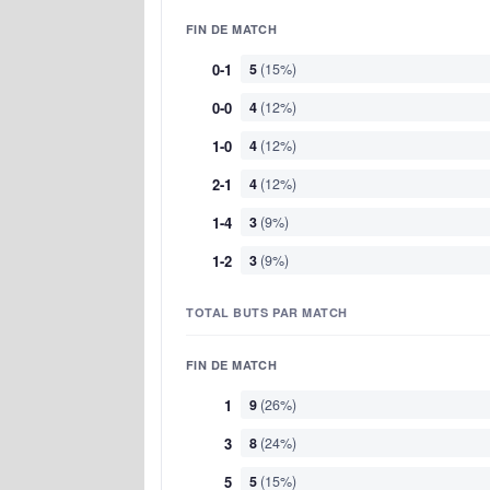
FIN DE MATCH
0-1
5
(15%)
0-0
4
(12%)
1-0
4
(12%)
2-1
4
(12%)
1-4
3
(9%)
1-2
3
(9%)
TOTAL BUTS PAR MATCH
FIN DE MATCH
1
9
(26%)
3
8
(24%)
5
5
(15%)