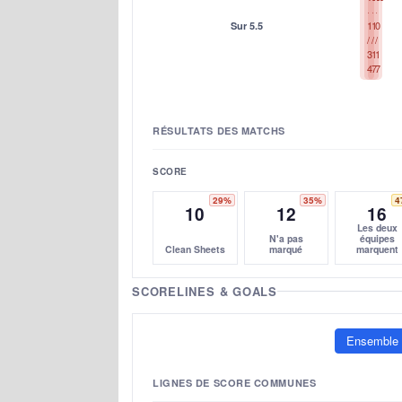
1
1
0
Sur 5.5
/
/
/
3
1
1
4
7
7
RÉSULTATS DES MATCHS
SCORE
29%
35%
4
10
12
16
Les deux
N'a pas
équipes
Clean Sheets
marqué
marquent
SCORELINES & GOALS
Ensemble
LIGNES DE SCORE COMMUNES