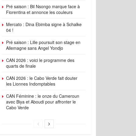
Pré saison : Bil Nsongo marque face à
Fiorentina et annonce les couleurs
Mercato : Dina Ebimba signe à Schalke
04 !
Pré saison : Lille poursuit son stage en
Allemagne sans Angel Yondjo
CAN 2026 : voici le programme des
quarts de finale
CAN 2026 : le Cabo Verde fait douter
les Lionnes Indomptables
CAN Féminine : le onze du Cameroun
avec Biya et Aboudi pour affronter le
Cabo Verde
ings
Standings
Schedule
Roster
Player Stats
Top Players