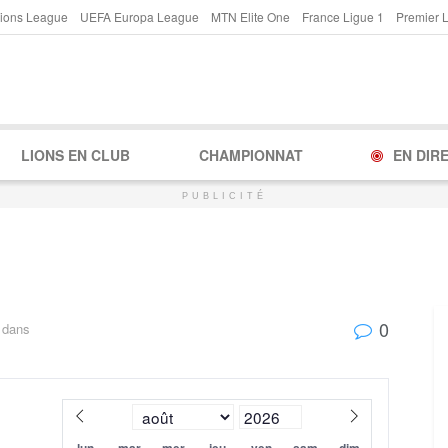
ions League
UEFA Europa League
MTN Elite One
France Ligue 1
Premier 
LIONS EN CLUB
CHAMPIONNAT
EN DIR
PUBLICITÉ
0
dans
lun
mar
mer
jeu
ven
sam
dim