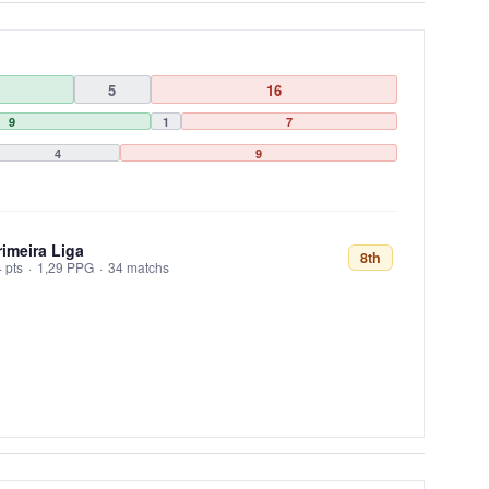
5
16
9
1
7
4
9
rimeira Liga
8th
 pts
·
1,29 PPG
·
34 matchs