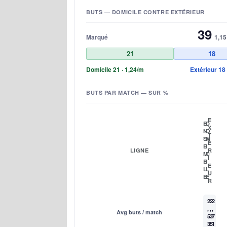
BUTS — DOMICILE CONTRE EXTÉRIEUR
39
Marqué
1,15
21
18
Domicile 21 · 1,24/m
Extérieur 18 
BUTS PAR MATCH — SUR %
E
E
D
X
N
O
T
S
M
É
E
I
LIGNE
R
M
C
I
B
I
E
L
L
U
E
E
R
2
2
2
,
,
,
Avg buts / match
5
3
7
3
5
1