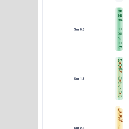
8
9
8
8
4
2
%
%
%
3
1
1
Sur 0.5
0
6
4
/
/
/
3
1
1
4
7
7
6
7
5
2
1
3
%
%
%
2
1
Sur 1.5
9
1
2
/
/
/
1
3
1
7
4
7
5
5
5
3
3
3
%
%
%
1
Sur 2.5