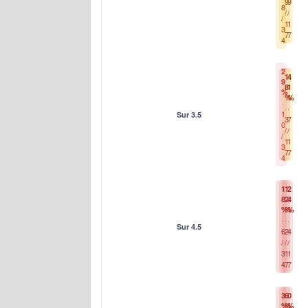
9
9
8
/
/
/
1
1
3
7
7
4
2
1
4
9
8
1
%
%
%
1
Sur 3.5
3
7
0
/
/
/
1
1
3
7
7
4
1
1
2
8
2
4
%
%
%
Sur 4.5
6
2
4
/
/
/
3
1
1
4
7
7
3
6
0
%
%
%