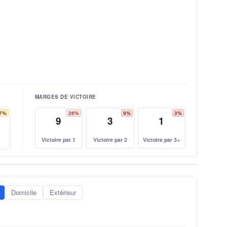
MARGES DE VICTOIRE
7%
26%
9%
3%
9
3
1
Victoire par 1
Victoire par 2
Victoire par 3+
Domicile
Extérieur