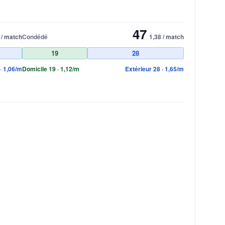
47
 / match
Condédé
1,38 / match
19
28
· 1,06/m
Domicile 19 · 1,12/m
Extérieur 28 · 1,65/m