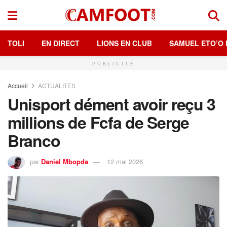
TOLI
EN DIRECT
LIONS EN CLUB
SAMUEL ETO’O 
PUBLICITÉ
Accueil
ACTUALITÉS
Unisport dément avoir reçu 3
millions de Fcfa de Serge
Branco
par
Daniel Mbopda
12 mai 2026