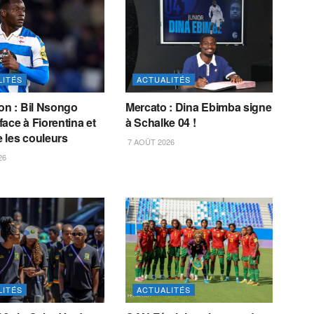
LITÉS
ACTUALITÉS
on : Bil Nsongo
Mercato : Dina Ebimba signe
ace à Fiorentina et
à Schalke 04 !
 les couleurs
7 AOÛT 2026
26
LITÉS
ACTUALITÉS