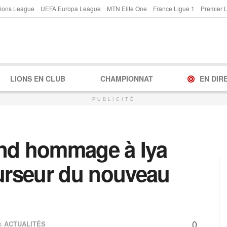
ions League
UEFA Europa League
MTN Elite One
France Ligue 1
Premier 
LIONS EN CLUB
CHAMPIONNAT
EN DIR
PUBLICITÉ
end hommage à Iya
rseur du nouveau
0
s
ACTUALITÉS