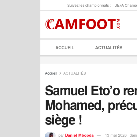
Suivez les championnats :
UEFA Champ
ACCUEIL
ACTUALITÉS
Accueil
ACTUALITÉS
Samuel Eto’o r
Mohamed, précu
siège !
par
Daniel Mbopda
13 mai 2026
dan