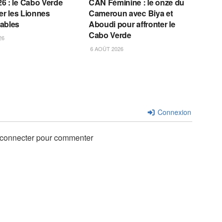
6 : le Cabo Verde
CAN Féminine : le onze du
ter les Lionnes
Cameroun avec Biya et
ables
Aboudi pour affronter le
Cabo Verde
26
6 AOÛT 2026
Connexion
 connecter pour commenter