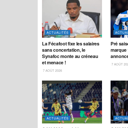
ACTUALITÉS
ACTUA
La Fécafoot fixe les salaires
Pré sais
sans concertation, le
marque f
Synafoc monte au créneau
annonce
et menace !
7 AOÛT 20
7 AOÛT 2026
ACTUALITÉS
ACTUA