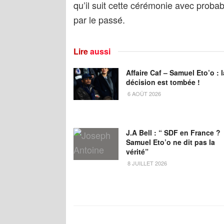
qu’il suit cette cérémonie avec proba
par le passé.
Lire
aussi
Affaire Caf – Samuel Eto’o : l
décision est tombée !
6 AOÛT 2026
J.A Bell : “ SDF en France ?
Samuel Eto’o ne dit pas la
vérité”
8 JUILLET 2026