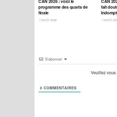
CAN 2026 : voici le
CAN 202
programme des quarts de
fait dou
finale
Indompt
7 AOÛT 2026
7 AOÛT 20
S’abonner
Veuillez vous
0
COMMENTAIRES