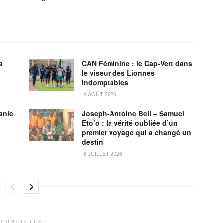
a
CAN Féminine : le Cap-Vert dans
le viseur des Lionnes
Indomptables
4 AOÛT 2026
anie
Joseph-Antoine Bell – Samuel
Eto’o : la vérité oubliée d’un
premier voyage qui a changé un
destin
8 JUILLET 2026
PUBLICITÉ