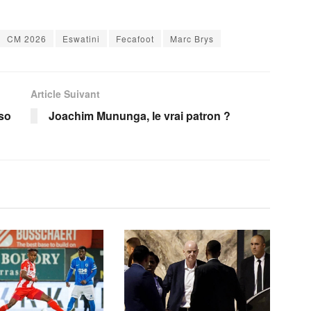
CM 2026
Eswatini
Fecafoot
Marc Brys
Article Suivant
so
Joachim Mununga, le vrai patron ?