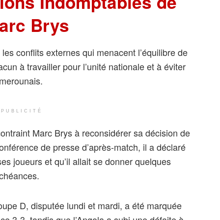
Lions Indomptables de
arc Brys
s conflits externes qui menacent l’équilibre de
acun à travailler pour l’unité nationale et à éviter
amerounais.
PUBLICITÉ
ontraint Marc Brys à reconsidérer sa décision de
conférence de presse d’après-match, il a déclaré
e ses joueurs et qu’il allait se donner quelques
échéances.
oupe D, disputée lundi et mardi, a été marquée
rice 3-3, tandis que l’Angola a subi une défaite à