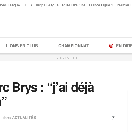
ions League
UEFA Europa League
MTN Elite One
France Ligue 1
Premier 
LIONS EN CLUB
CHAMPIONNAT
EN DIR
PUBLICITÉ
rc Brys : “j’ai déjà
n”
7
dans
ACTUALITÉS