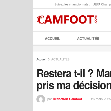
Suivez les championnats :
UEFA Champ
ACCUEIL
ACTUALITÉS
Accueil
ACTUALITÉS
Restera t-il ? Ma
pris ma décisio
par
Redaction Camfoot
26 mars 2025