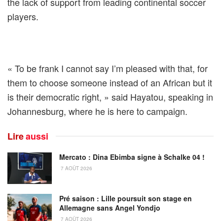
the lack of support from leading continental soccer
players.
« To be frank I cannot say I’m pleased with that, for
them to choose someone instead of an African but it
is their democratic right, » said Hayatou, speaking in
Johannesburg, where he is here to campaign.
Lire
aussi
Mercato : Dina Ebimba signe à Schalke 04 !
7 AOÛT 2026
Pré saison : Lille poursuit son stage en
Allemagne sans Angel Yondjo
7 AOÛT 2026