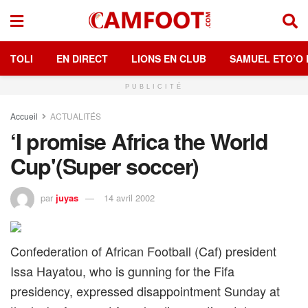
TOLI
EN DIRECT
LIONS EN CLUB
SAMUEL ETO’O 
PUBLICITÉ
Accueil
ACTUALITÉS
‘I promise Africa the World
Cup'(Super soccer)
par
juyas
14 avril 2002
Confederation of African Football (Caf) president
Issa Hayatou, who is gunning for the Fifa
presidency, expressed disappointment Sunday at