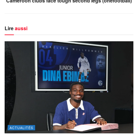
Cameroon clubs face tough second legs (onefootball)
Lire
aussi
ACTUALITÉS