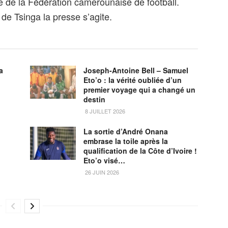
 de la Fédération camerounaise de football.
 de Tsinga la presse s’agite.
a
Joseph-Antoine Bell – Samuel
Eto’o : la vérité oubliée d’un
premier voyage qui a changé un
destin
8 JUILLET 2026
La sortie d’André Onana
embrase la toile après la
qualification de la Côte d’Ivoire !
Eto’o visé…
26 JUIN 2026