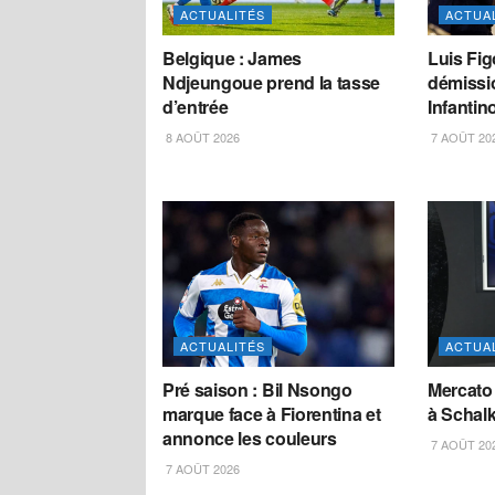
ACTUALITÉS
ACTUA
Belgique : James
Luis Fig
Ndjeungoue prend la tasse
démissi
d’entrée
Infantin
8 AOÛT 2026
7 AOÛT 20
ACTUALITÉS
ACTUA
Pré saison : Bil Nsongo
Mercato
marque face à Fiorentina et
à Schalk
annonce les couleurs
7 AOÛT 20
7 AOÛT 2026