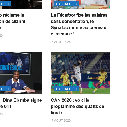
LITÉS
ACTUALITÉS
o réclame la
La Fécafoot fixe les salaires
on de Gianni
sans concertation, le
o
Synafoc monte au créneau
et menace !
26
7 AOÛT 2026
LITÉS
ACTUALITÉS
 : Dina Ebimba signe
CAN 2026 : voici le
e 04 !
programme des quarts de
finale
26
7 AOÛT 2026