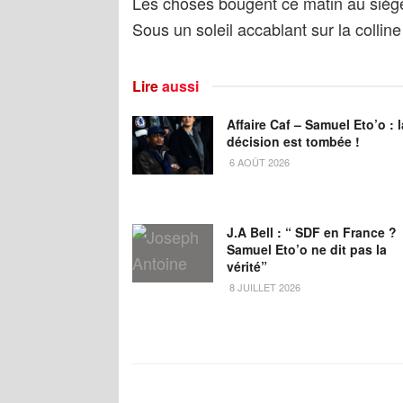
Les choses bougent ce matin au siège
Sous un soleil accablant sur la colline
Lire
aussi
Affaire Caf – Samuel Eto’o : l
décision est tombée !
6 AOÛT 2026
J.A Bell : “ SDF en France ?
Samuel Eto’o ne dit pas la
vérité”
8 JUILLET 2026