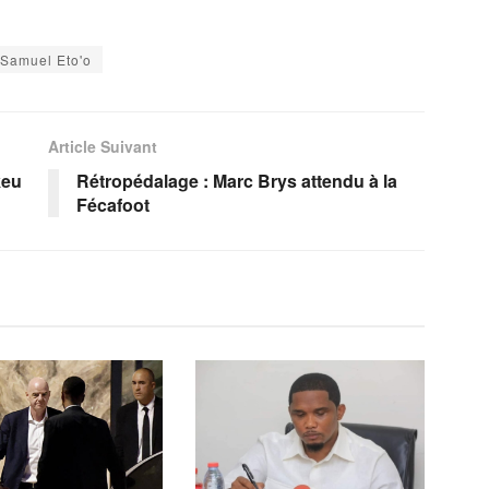
Samuel Eto'o
Article Suivant
keu
Rétropédalage : Marc Brys attendu à la
Fécafoot