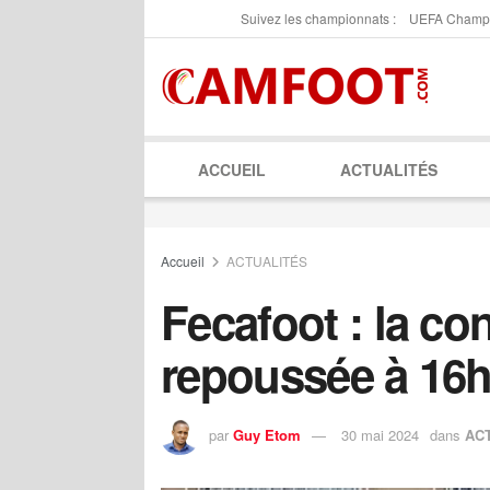
Suivez les championnats :
UEFA Champ
ACCUEIL
ACTUALITÉS
Accueil
ACTUALITÉS
Fecafoot : la co
repoussée à 16
par
Guy Etom
30 mai 2024
dans
AC