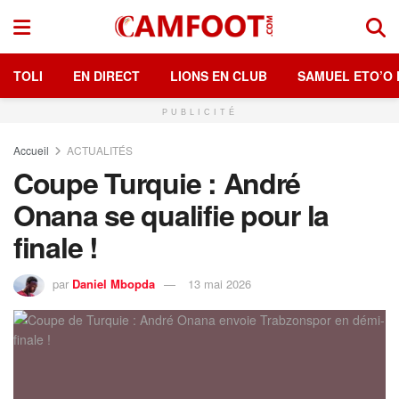
TOLI
EN DIRECT
LIONS EN CLUB
SAMUEL ETO’O 
PUBLICITÉ
Accueil
ACTUALITÉS
Coupe Turquie : André
Onana se qualifie pour la
finale !
par
Daniel Mbopda
13 mai 2026