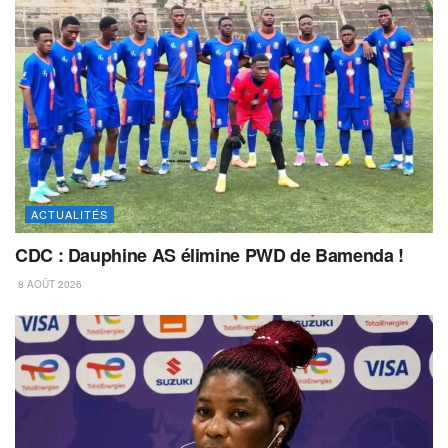
ACTUALITÉS
CDC : Dauphine AS élimine PWD de Bamenda !
8 AOÛT 2026