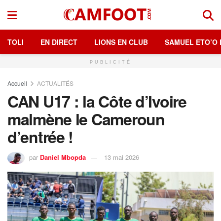
TOLI
EN DIRECT
LIONS EN CLUB
SAMUEL ETO’O 
PUBLICITÉ
Accueil
ACTUALITÉS
CAN U17 : la Côte d’Ivoire
malmène le Cameroun
d’entrée !
par
Daniel Mbopda
13 mai 2026