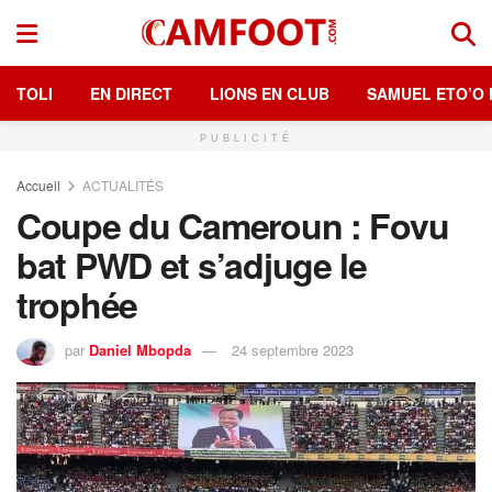
TOLI
EN DIRECT
LIONS EN CLUB
SAMUEL ETO’O 
PUBLICITÉ
Accueil
ACTUALITÉS
Coupe du Cameroun : Fovu
bat PWD et s’adjuge le
trophée
par
Daniel Mbopda
24 septembre 2023