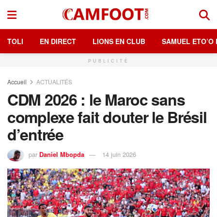
TOLI
EN DIRECT
LIONS EN CLUB
SAMUEL ETO’O 
PUBLICITÉ
Accueil
ACTUALITÉS
CDM 2026 : le Maroc sans
complexe fait douter le Brésil
d’entrée
par
Daniel Mbopda
14 juin 2026