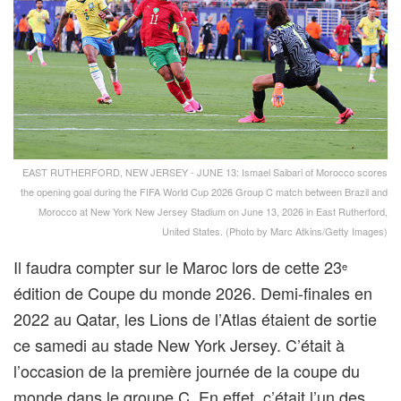
EAST RUTHERFORD, NEW JERSEY - JUNE 13: Ismael Saibari of Morocco scores
the opening goal during the FIFA World Cup 2026 Group C match between Brazil and
Morocco at New York New Jersey Stadium on June 13, 2026 in East Rutherford,
United States. (Photo by Marc Atkins/Getty Images)
Il faudra compter sur le Maroc lors de cette 23
e
édition de Coupe du monde 2026. Demi-finales en
2022 au Qatar, les Lions de l’Atlas étaient de sortie
ce samedi au stade New York Jersey. C’était à
l’occasion de la première journée de la coupe du
monde dans le groupe C. En effet, c’était l’un des