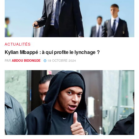
ACTUALITÉS
Kylian Mbappé : à qui profite le lynchage ?
PAR
ABDOU BIDONGDE
18 OCTOBRE 2024