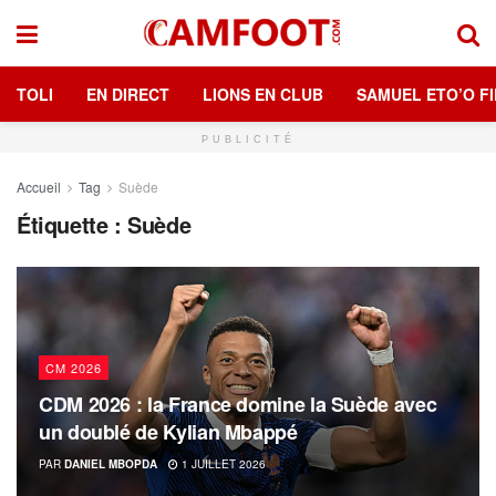
TOLI
EN DIRECT
LIONS EN CLUB
SAMUEL ETO’O FI
PUBLICITÉ
Accueil
Tag
Suède
Étiquette :
Suède
CM 2026
CDM 2026 : la France domine la Suède avec
un doublé de Kylian Mbappé
PAR
DANIEL MBOPDA
1 JUILLET 2026