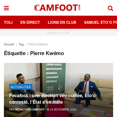
TOLI
EN DIRECT
LIONS EN CLUB
SAMUEL ETO’O FI
PUBLICITÉ
Accueil
Tag
Pierre Kwémo
Étiquette :
Pierre Kwémo
ACTUALITÉS
Fecafoot : une élection verrouillée, Eto’o
contesté, l’État s’en mêle
PAR
REDACTION CAMFOOT
25 NOVEMBRE 2025