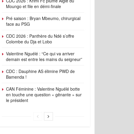
CDC 2026 : Krimi Fc plume Aigle du
Moungo et file en démi-finale
Pré saison : Bryan Mbeumo, chirurgical
face au PSG
CDC 2026 : Panthère du Ndé s’offre
Colombe du Dja et Lobo
Valentine Nguélé : “Ce qui va arriver
demain est entre les mains du seigneur”
CDC : Dauphine AS élimine PWD de
Bamenda !
CAN Féminine : Valentine Nguélé botte
en touche une question « gênante » sur
le président