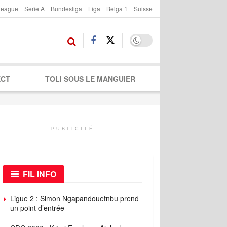
League
Serie A
Bundesliga
Liga
Belga 1
Suisse
ECT
TOLI SOUS LE MANGUIER
PUBLICITÉ
FIL INFO
Ligue 2 : Simon Ngapandouetnbu prend
un point d’entrée