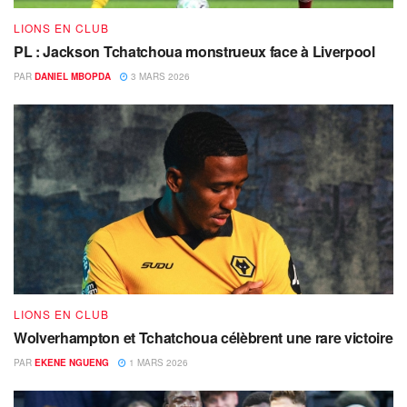
LIONS EN CLUB
PL : Jackson Tchatchoua monstrueux face à Liverpool
PAR
DANIEL MBOPDA
3 MARS 2026
LIONS EN CLUB
Wolverhampton et Tchatchoua célèbrent une rare victoire
PAR
EKENE NGUENG
1 MARS 2026