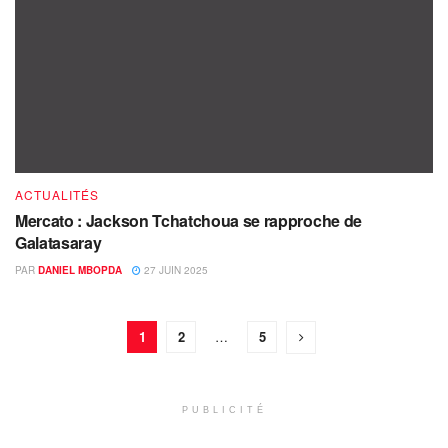
ACTUALITÉS
Mercato : Jackson Tchatchoua se rapproche de
Galatasaray
PAR
DANIEL MBOPDA
27 JUIN 2025
1
2
…
5
PUBLICITÉ