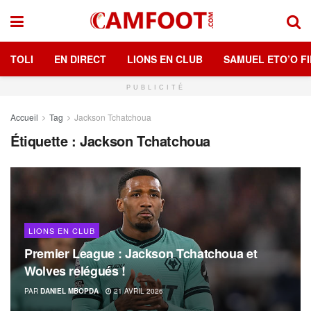
TOLI
EN DIRECT
LIONS EN CLUB
SAMUEL ETO’O FI
PUBLICITÉ
Accueil
Tag
Jackson Tchatchoua
Étiquette :
Jackson Tchatchoua
LIONS EN CLUB
Premier League : Jackson Tchatchoua et
Wolves relégués !
PAR
DANIEL MBOPDA
21 AVRIL 2026