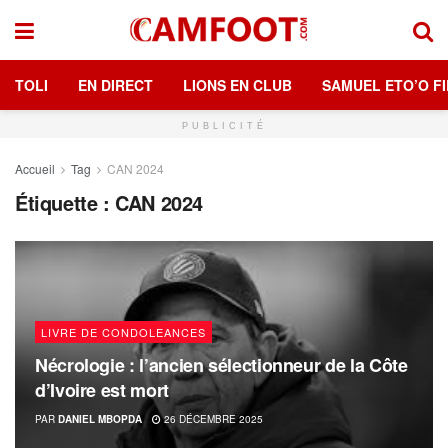
TOLI
EN DIRECT
LIONS EN CLUB
SAMUEL ETO’O FI
PUBLICITÉ
Accueil
Tag
CAN 2024
Étiquette :
CAN 2024
LIVRE DE CONDOLEANCES
Nécrologie : l’ancien sélectionneur de la Côte
d’Ivoire est mort
PAR
DANIEL MBOPDA
26 DÉCEMBRE 2025