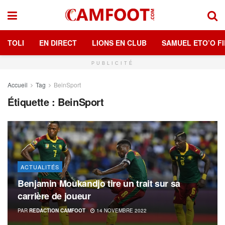
TOLI
EN DIRECT
LIONS EN CLUB
SAMUEL ETO’O FI
PUBLICITÉ
Accueil
Tag
BeinSport
Étiquette :
BeinSport
ACTUALITÉS
Benjamin Moukandjo tire un trait sur sa
carrière de joueur
PAR
REDACTION CAMFOOT
14 NOVEMBRE 2022