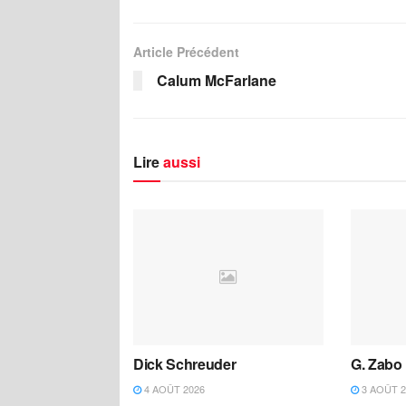
Article Précédent
Calum McFarlane
Lire
aussi
Dick Schreuder
G. Zabo
4 AOÛT 2026
3 AOÛT 2