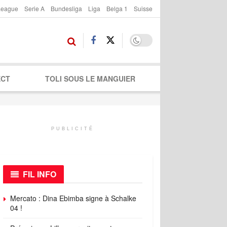
League
Serie A
Bundesliga
Liga
Belga 1
Suisse
ECT
TOLI SOUS LE MANGUIER
PUBLICITÉ
FIL INFO
Mercato : Dina Ebimba signe à Schalke
04 !