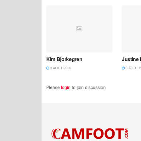
Kim Bjorkegren
Justine
3 AOÛT 2026
3 AOÛT 2
Please
login
to join discussion