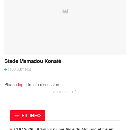
Stade Mamadou Konaté
29 JUILLET 2026
Please
login
to join discussion
PUBLICITÉ
FIL INFO
CDC 2026 : Krimi Fc plume Aigle du Moungo et file en