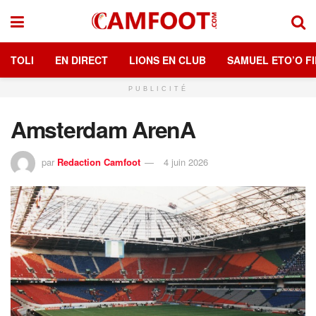
TOLI
EN DIRECT
LIONS EN CLUB
SAMUEL ETO’O FI
PUBLICITÉ
Amsterdam ArenA
par
Redaction Camfoot
4 juin 2026