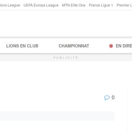
ions League
UEFA Europa League
MTN Elite One
France Ligue 1
Premier 
LIONS EN CLUB
CHAMPIONNAT
EN DIR
PUBLICITÉ
0