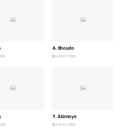
h
A. Ilboudo
026
4 AOÛT 2026
g
Y. Akintoye
026
3 AOÛT 2026