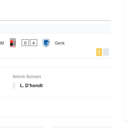
0
4
DM
Genk
1
Article Suivant
L. D’hondt