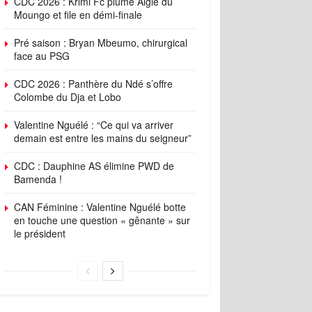
CDC 2026 : Krimi Fc plume Aigle du
Moungo et file en démi-finale
Pré saison : Bryan Mbeumo, chirurgical
face au PSG
CDC 2026 : Panthère du Ndé s’offre
Colombe du Dja et Lobo
Valentine Nguélé : “Ce qui va arriver
demain est entre les mains du seigneur”
CDC : Dauphine AS élimine PWD de
Bamenda !
CAN Féminine : Valentine Nguélé botte
en touche une question « gênante » sur
le président