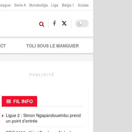
League
Serie A
Bundesliga
Liga
Belga 1
Suisse
ECT
TOLI SOUS LE MANGUIER
PUBLICITÉ
FIL INFO
Ligue 2 : Simon Ngapandouetnbu prend
un point d’entrée