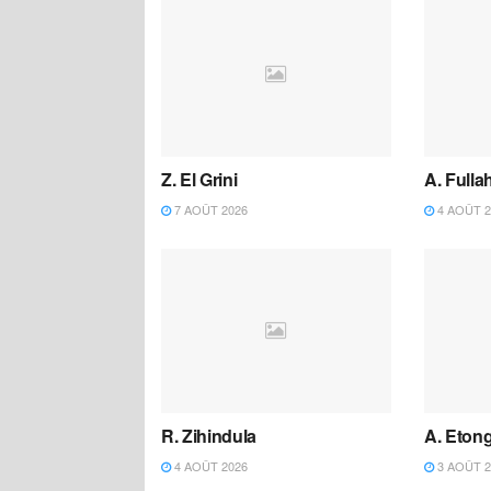
Z. El Grini
A. Fulla
7 AOÛT 2026
4 AOÛT 2
R. Zihindula
A. Eton
4 AOÛT 2026
3 AOÛT 2