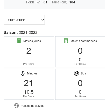
Poids (kg):
81
Taille (cm):
184
Saison:
2021-2022
Matchs joués
Matchs commencés
2
0
-
0
Per Game
Per Game
Minutes
Buts
21
0
10.5
0
Per Game
Per Game
Passes décisives