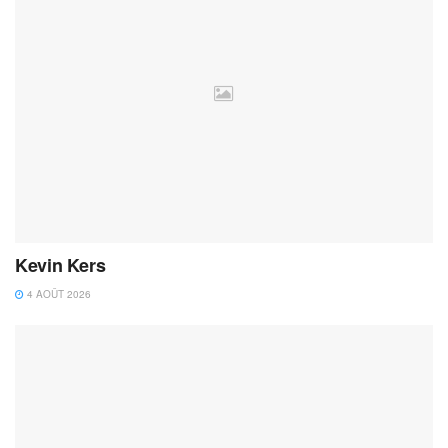
Kevin Kers
4 AOÛT 2026