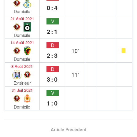
0:4
Domicile
21 Août 2021
V
2:1
Domicile
14 Août 2021
D
10`
2:3
Domicile
8 Août 2021
D
11`
3:0
Extérieur
31 Juil 2021
V
1:0
Domicile
Article Précédent