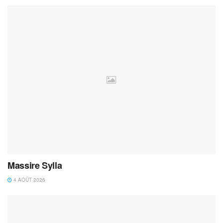
Massire Sylla
4 AOÛT 2026