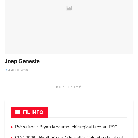
Joep Geneste
4 AOÛT 2026
PUBLICITÉ
FIL INFO
Pré saison : Bryan Mbeumo, chirurgical face au PSG
CDC 2026 : Panthère du Ndé s’offre Colombe du Dja et