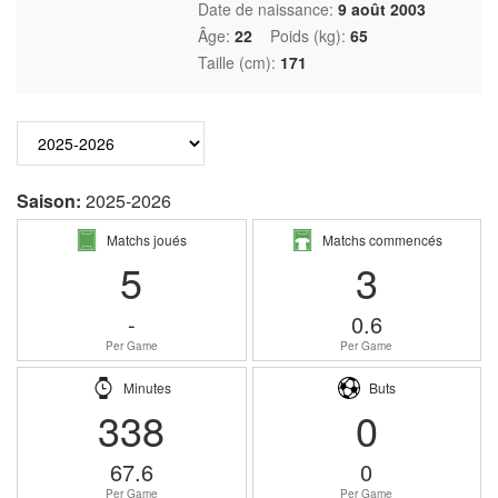
Date de naissance:
9 août 2003
Âge:
22
Poids (kg):
65
Taille (cm):
171
Saison:
2025-2026
Matchs joués
Matchs commencés
5
3
-
0.6
Per Game
Per Game
Minutes
Buts
338
0
67.6
0
Per Game
Per Game