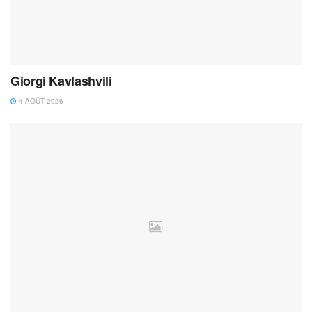
Giorgi Kavlashvili
4 AOÛT 2026