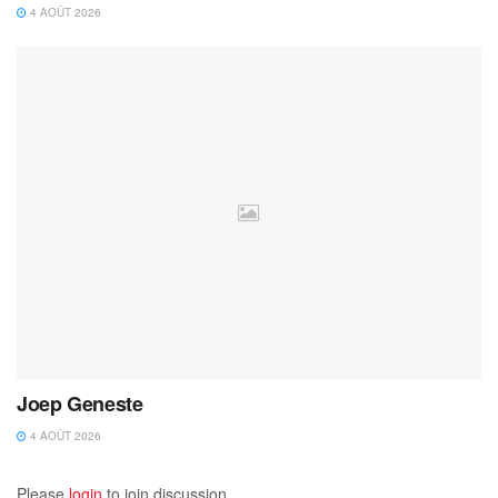
4 AOÛT 2026
Joep Geneste
4 AOÛT 2026
Please
login
to join discussion