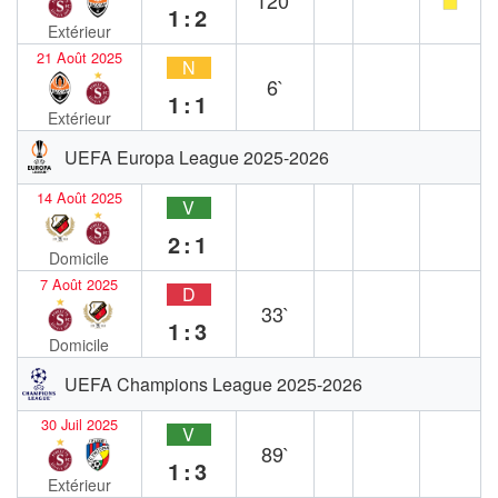
120`
1:2
Extérieur
21 Août 2025
N
6`
1:1
Extérieur
UEFA Europa League 2025-2026
14 Août 2025
V
2:1
Domicile
7 Août 2025
D
33`
1:3
Domicile
UEFA Champions League 2025-2026
30 Juil 2025
V
89`
1:3
Extérieur