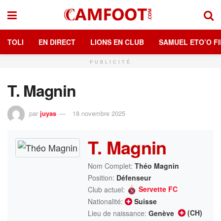
TOLI
EN DIRECT
LIONS EN CLUB
SAMUEL ETO’O FI
PUBLICITÉ
T. Magnin
par
juyas
18 novembre 2025
T. Magnin
Nom Complet:
Théo Magnin
Position:
Défenseur
Servette FC
Club actuel:
Nationalité:
Suisse
(CH)
Lieu de naissance:
Genève