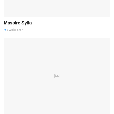
Massire Sylla
4 AOÛT 2026