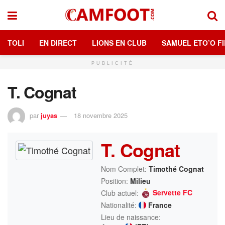
TOLI
EN DIRECT
LIONS EN CLUB
SAMUEL ETO’O FI
PUBLICITÉ
T. Cognat
par
juyas
18 novembre 2025
T. Cognat
Nom Complet:
Timothé Cognat
Position:
Milieu
Servette FC
Club actuel:
Nationalité:
France
Lieu de naissance: