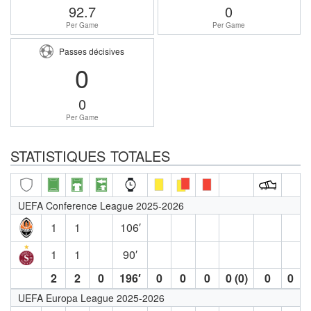
92.7
0
Per Game
Per Game
Passes décisives
0
0
Per Game
STATISTIQUES TOTALES
UEFA Conference League 2025-2026
1
1
106′
1
1
90′
2
2
0
196′
0
0
0
0 (0)
0
0
UEFA Europa League 2025-2026