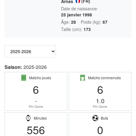
(FR)
Arnas
Date de naissance:
25 janvier 1998
Âge:
28
Poids (kg):
67
Taille (cm):
173
Saison:
2025-2026
Matchs joués
Matchs commencés
6
6
-
1.0
Per Game
Per Game
Minutes
Buts
556
0