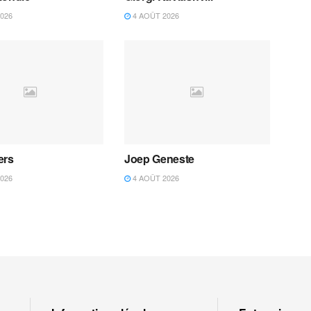
026
4 AOÛT 2026
ers
Joep Geneste
026
4 AOÛT 2026