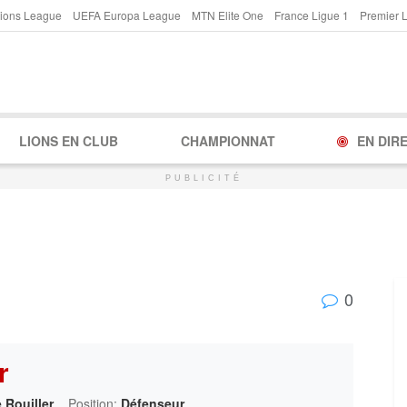
ions League
UEFA Europa League
MTN Elite One
France Ligue 1
Premier 
LIONS EN CLUB
CHAMPIONNAT
EN DIR
PUBLICITÉ
0
r
 Rouiller
Position:
Défenseur