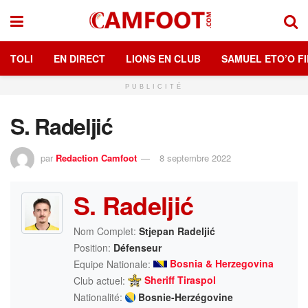
TOLI
EN DIRECT
LIONS EN CLUB
SAMUEL ETO’O FI
PUBLICITÉ
S. Radeljić
par
Redaction Camfoot
8 septembre 2022
S. Radeljić
Nom Complet:
Stjepan Radeljić
Position:
Défenseur
Bosnia & Herzegovina
Equipe Nationale:
Sheriff Tiraspol
Club actuel:
Nationalité:
Bosnie-Herzégovine