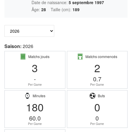
Date de naissance:
5 septembre 1997
Âge:
28
Taille (cm):
189
Saison:
2026
Matchs joués
Matchs commencés
3
2
-
0.7
Per Game
Per Game
Minutes
Buts
180
0
60.0
0
Per Game
Per Game