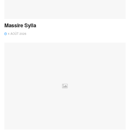
Massire Sylla
4 AOÛT 2026