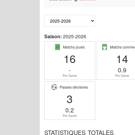
Saison:
2025-2026
Matchs joués
Matchs comme
16
14
-
0.9
Per Game
Per Game
Passes décisives
3
0.2
Per Game
STATISTIQUES TOTALES