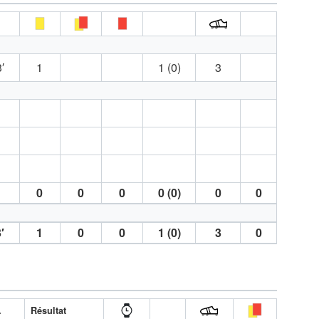
′
1
1 (0)
3
0
0
0
0 (0)
0
0
′
1
0
0
1 (0)
3
0
A
Résultat