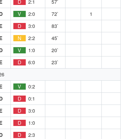
E
D
2:1
57`
D
V
2:0
72`
1
E
D
3:0
83`
E
N
2:2
45`
D
V
1:0
20`
E
D
6:0
23`
26
E
V
0:2
D
D
0:1
E
D
3:0
E
D
1:0
D
D
2:3