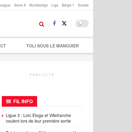
League
Serie A
Bundesliga
Liga
Belga 1
Suisse
ECT
TOLI SOUS LE MANGUIER
PUBLICITÉ
FIL INFO
Ligue 3 : Loïc Etoga et Villefranche
coulent lors de leur première sortie