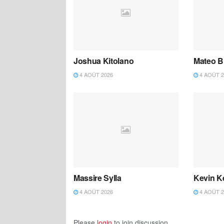
Joshua Kitolano
Mateo B
4 AOÛT 2026
4 AOÛT 2
Massire Sylla
Kevin K
4 AOÛT 2026
4 AOÛT 2
Please
login
to join discussion