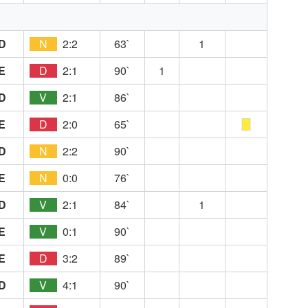
D
N
2:2
63`
1
E
D
2:1
90`
1
D
V
2:1
86`
E
D
2:0
65`
D
N
2:2
90`
E
N
0:0
76`
D
V
2:1
84`
1
E
V
0:1
90`
E
D
3:2
89`
D
V
4:1
90`