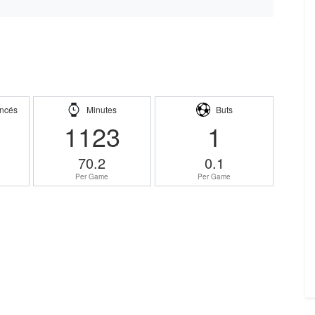
ncés
Minutes
Buts
1123
1
70.2
0.1
Per Game
Per Game