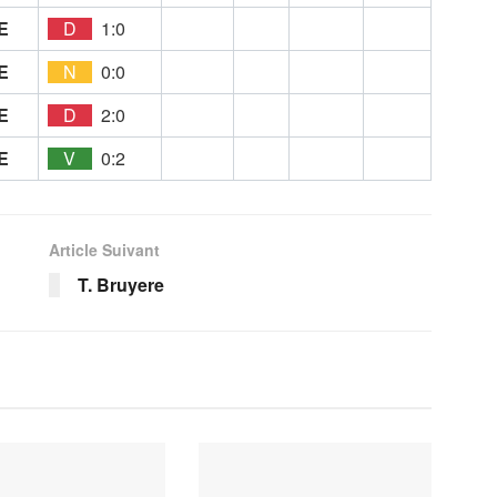
E
D
1:0
E
N
0:0
E
D
2:0
E
V
0:2
Article Suivant
T. Bruyere