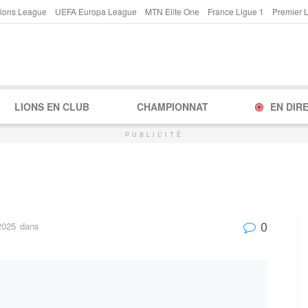
ions League
UEFA Europa League
MTN Elite One
France Ligue 1
Premier 
LIONS EN CLUB
CHAMPIONNAT
EN DIR
PUBLICITÉ
0
2025
dans