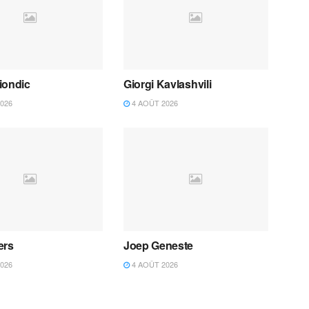
iondic
Giorgi Kavlashvili
026
4 AOÛT 2026
ers
Joep Geneste
026
4 AOÛT 2026