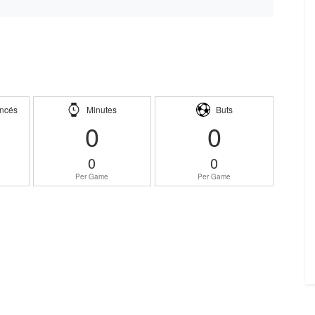
ncés
Minutes
Buts
0
0
0
0
Per Game
Per Game