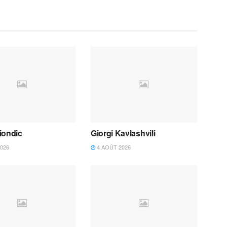
iondic
Giorgi Kavlashvili
026
4 AOÛT 2026