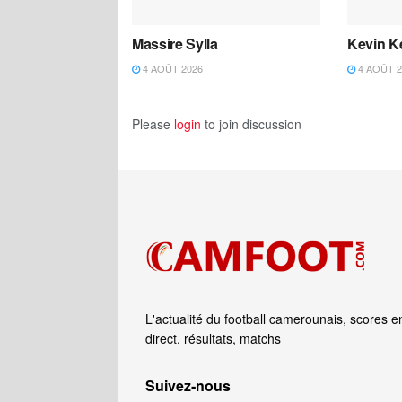
Massire Sylla
Kevin K
4 AOÛT 2026
4 AOÛT 2
Please
login
to join discussion
L'actualité du football camerounais, scores e
direct, résultats, matchs
Suivez‑nous