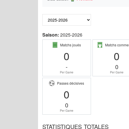
Saison:
2025-2026
Matchs joués
Matchs comme
0
0
-
0
Per Game
Per Game
Passes décisives
0
0
Per Game
STATISTIQUES TOTALES