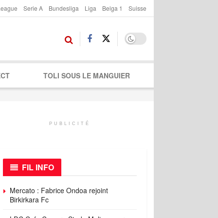
League
Serie A
Bundesliga
Liga
Belga 1
Suisse
ECT
TOLI SOUS LE MANGUIER
PUBLICITÉ
FIL INFO
Mercato : Fabrice Ondoa rejoint
Birkirkara Fc