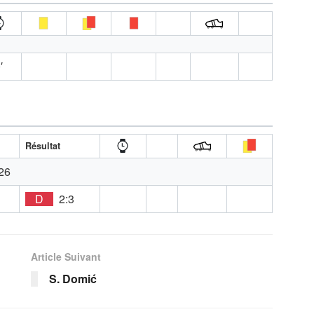
′
Résultat
26
D
D
2:3
Article Suivant
S. Domić