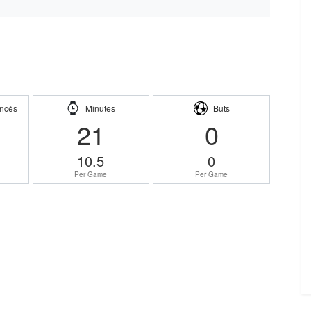
ncés
Minutes
Buts
21
0
10.5
0
Per Game
Per Game