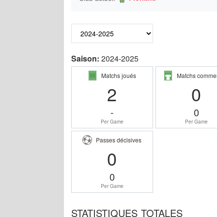
Saison:
2024-2025
Matchs joués
Matchs comme
2
0
-
0
Per Game
Per Game
Passes décisives
0
0
Per Game
STATISTIQUES TOTALES