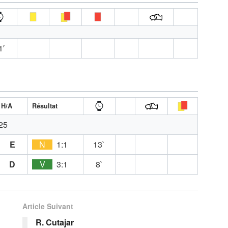
1′
H/A
Résultat
25
E
N
1:1
13`
D
V
3:1
8`
Article Suivant
R. Cutajar