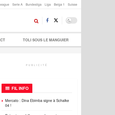
League
Serie A
Bundesliga
Liga
Belga 1
Suisse
ECT
TOLI SOUS LE MANGUIER
PUBLICITÉ
FIL INFO
Mercato : Dina Ebimba signe à Schalke
04 !