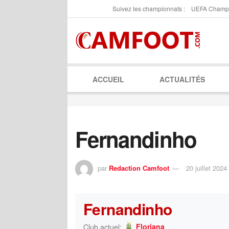
Suivez les championnats :
UEFA Champ
ACCUEIL
ACTUALITÉS
Fernandinho
par
Redaction Camfoot
20 juillet 2024
Fernandinho
Floriana
Club actuel: