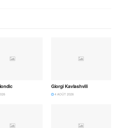
iondic
Giorgi Kavlashvili
026
4 AOÛT 2026