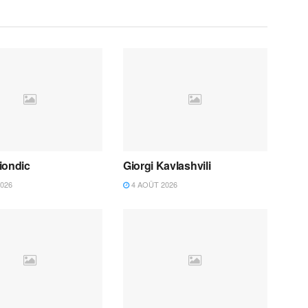
iondic
Giorgi Kavlashvili
026
4 AOÛT 2026