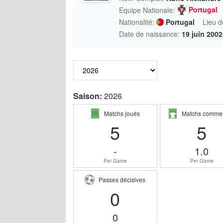
Portugal
Equipe Nationale:
Nationalité:
Portugal
Lieu d
Date de naissance:
19 juin 2002
Saison:
2026
Matchs joués
Matchs comme
5
5
-
1.0
Per Game
Per Game
Passes décisives
0
0