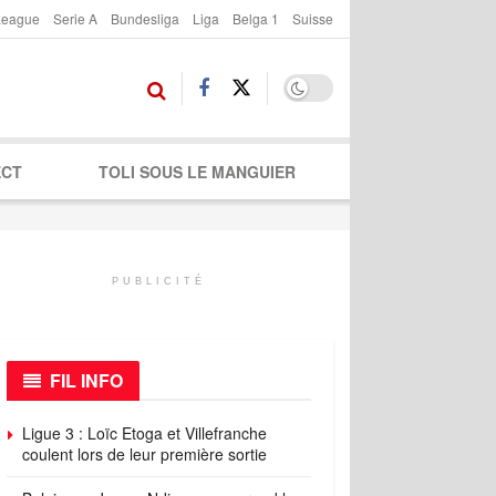
League
Serie A
Bundesliga
Liga
Belga 1
Suisse
ECT
TOLI SOUS LE MANGUIER
PUBLICITÉ
FIL INFO
Ligue 3 : Loïc Etoga et Villefranche
coulent lors de leur première sortie