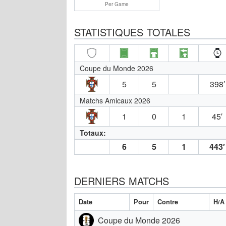
Per Game
STATISTIQUES TOTALES
Coupe du Monde 2026
5
5
398′
Matchs Amicaux 2026
1
0
1
45′
Totaux:
6
5
1
443′
DERNIERS MATCHS
Date
Pour
Contre
H/A
Coupe du Monde 2026