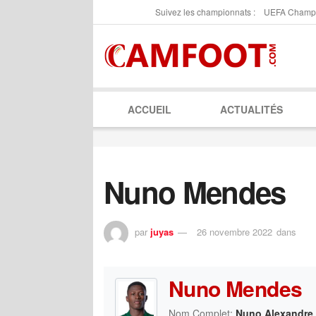
Suivez les championnats :
UEFA Champ
ACCUEIL
ACTUALITÉS
Nuno Mendes
par
juyas
26 novembre 2022
dans
Nuno Mendes
Nom Complet:
Nuno Alexandre