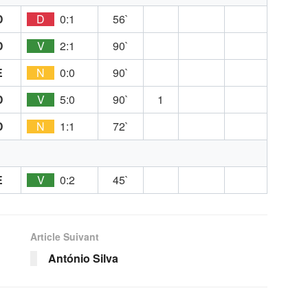
D
D
0:1
56`
D
V
2:1
90`
E
N
0:0
90`
D
V
5:0
90`
1
D
N
1:1
72`
E
V
0:2
45`
Article Suivant
António Silva