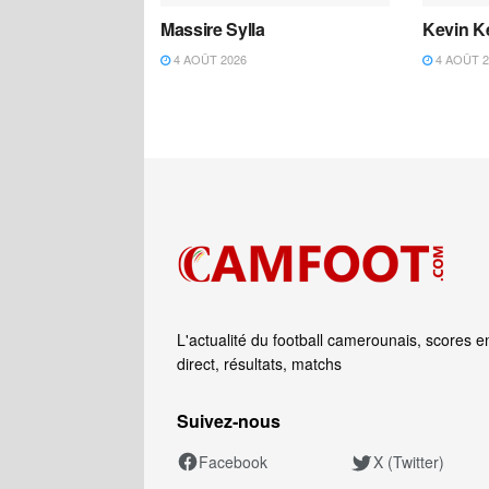
Massire Sylla
Kevin K
4 AOÛT 2026
4 AOÛT 2
L'actualité du football camerounais, scores e
direct, résultats, matchs
Suivez‑nous
Facebook
X (Twitter)