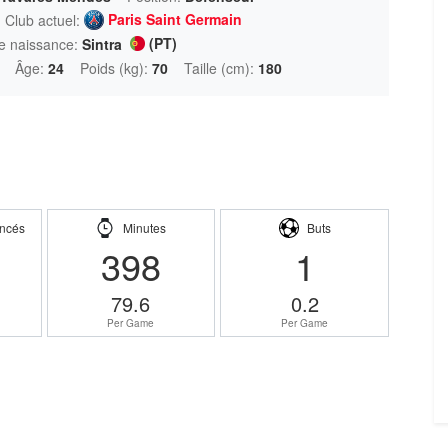
Paris Saint Germain
Club actuel:
(PT)
e naissance:
Sintra
Âge:
24
Poids (kg):
70
Taille (cm):
180
ncés
Minutes
Buts
398
1
79.6
0.2
Per Game
Per Game