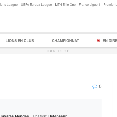
ions League
UEFA Europa League
MTN Elite One
France Ligue 1
Premier 
LIONS EN CLUB
CHAMPIONNAT
EN DIR
PUBLICITÉ
0
 Tavares Mendes
Position:
Défenseur