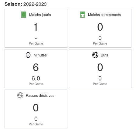
Saison:
2022-2023
Matchs joués
Matchs commencés
1
0
-
0
Per Game
Per Game
Minutes
Buts
6
0
6.0
0
Per Game
Per Game
Passes décisives
0
0
Per Game