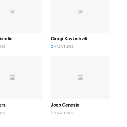
iondic
Giorgi Kavlashvili
026
4 AOÛT 2026
ers
Joep Geneste
026
4 AOÛT 2026