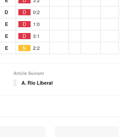
E
D
3:2
D
D
0:2
E
D
1:0
E
D
3:1
E
N
2:2
Article Suivant
A. Rio Liberal