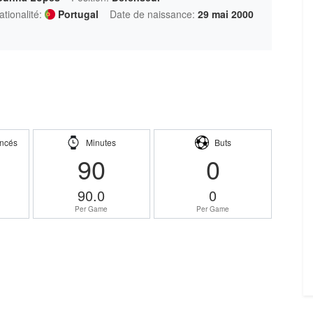
ationalité:
Portugal
Date de naissance:
29 mai 2000
ncés
Minutes
Buts
90
0
90.0
0
Per Game
Per Game