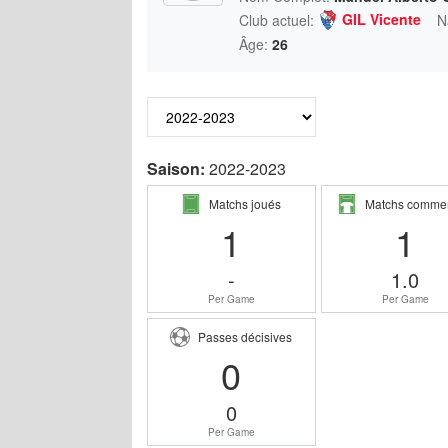
GIL Vicente
Club actuel:
N
Âge:
26
Saison:
2022-2023
Matchs joués
Matchs comme
1
1
-
1.0
Per Game
Per Game
Passes décisives
0
0
Per Game