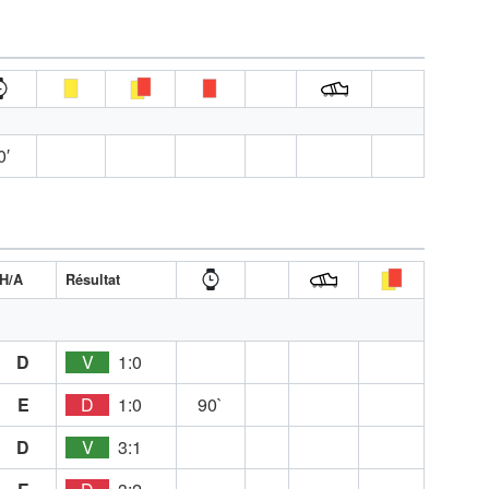
0′
H/A
Résultat
D
V
1:0
E
D
1:0
90`
D
V
3:1