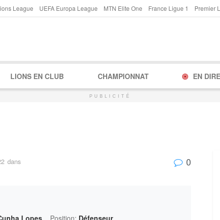
ions League
UEFA Europa League
MTN Elite One
France Ligue 1
Premier 
LIONS EN CLUB
CHAMPIONNAT
EN DIR
PUBLICITÉ
0
22
dans
 Cunha Lopes
Position:
Défenseur